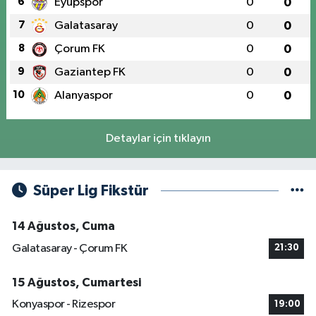
6
Eyüpspor
0
0
7
Galatasaray
0
0
8
Çorum FK
0
0
9
Gaziantep FK
0
0
10
Alanyaspor
0
0
Detaylar için tıklayın
Süper Lig Fikstür
14 Ağustos, Cuma
Galatasaray - Çorum FK
21:30
15 Ağustos, Cumartesi
Konyaspor - Rizespor
19:00