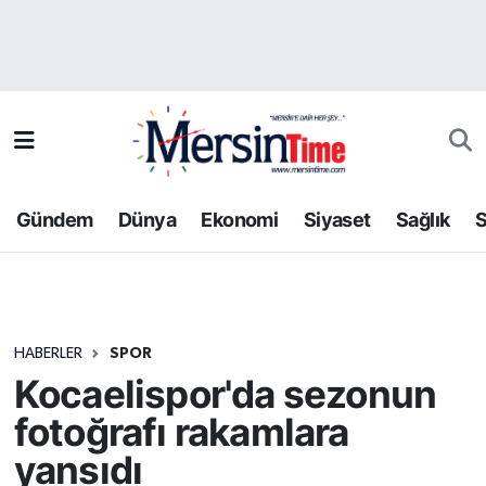
Asayiş
Hava Durumu
Bilim-Teknoloji
Trafik Durumu
Çevre
Süper Lig Puan Durumu ve Fikstür
Gündem
Dünya
Ekonomi
Siyaset
Sağlık
S
Dünya
Tüm Manşetler
Eğitim
Son Dakika Haberleri
HABERLER
SPOR
Ekonomi
Haber Arşivi
Kocaelispor'da sezonun
Gündem
fotoğrafı rakamlara
yansıdı
Kültür-Sanat