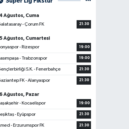
Süper Lig Fikstür
4 Ağustos, Cuma
alatasaray - Çorum FK
21:30
5 Ağustos, Cumartesi
onyaspor - Rizespor
19:00
asımpaşa - Trabzonspor
19:00
ençlerbirliği S.K. - Fenerbahçe
21:30
aziantep FK - Alanyaspor
21:30
6 Ağustos, Pazar
aşakşehir - Kocaelispor
19:00
eşiktaş - Eyüpspor
21:30
med - Erzurumspor FK
21:30