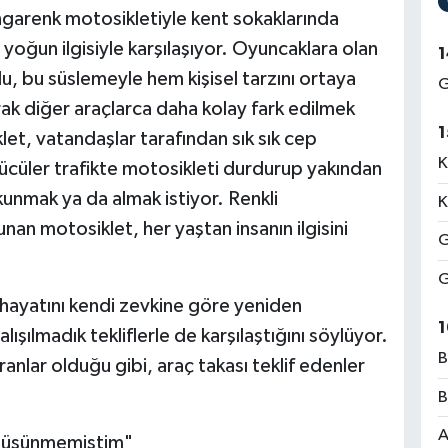
engarenk motosikletiyle kent sokaklarında
yoğun ilgisiyle karşılaşıyor. Oyuncaklara olan
1
u, bu süslemeyle hem kişisel tarzını ortaya
G
rak diğer araçlarca daha kolay fark edilmek
1
et, vatandaşlar tarafından sık sık cep
K
rücüler trafikte motosikleti durdurup yakından
kunmak ya da almak istiyor. Renkli
K
an motosiklet, her yaştan insanın ilgisini
G
G
 hayatını kendi zevkine göre yeniden
1
şılmadık tekliflerle de karşılaştığını söylüyor.
B
ranlar olduğu gibi, araç takası teklif edenler
B
A
ç düşünmemiştim"