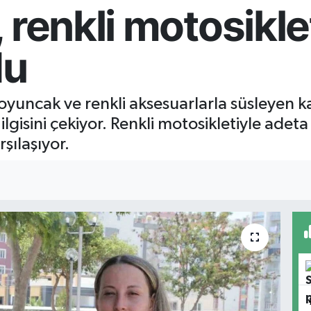
renkli motosiklet
du
 oyuncak ve renkli aksesuarlarla süsleyen k
ilgisini çekiyor. Renkli motosikletiyle adet
şılaşıyor.