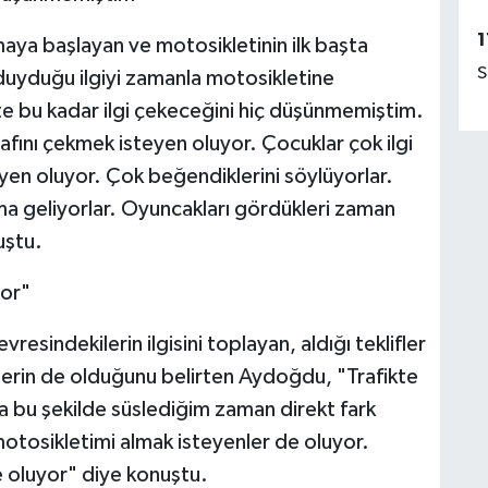
1
şmaya başlayan ve motosikletinin ilk başta
S
uyduğu ilgiyi zamanla motosikletine
kte bu kadar ilgi çekeceğini hiç düşünmemiştim.
rafını çekmek isteyen oluyor. Çocuklar çok ilgi
yen oluyor. Çok beğendiklerini söylüyorlar.
a geliyorlar. Oyuncakları gördükleri zaman
uştu.
yor"
resindekilerin ilgisini toplayan, aldığı teklifler
lerin de olduğunu belirten Aydoğdu, "Trafikte
 bu şekilde süslediğim zaman direkt fark
motosikletimi almak isteyenler de oluyor.
 oluyor" diye konuştu.