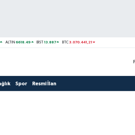
6618.49
13.887
3.070.441,21
ALTIN
BİST
BTC
ağlık
Spor
Resmi İlan