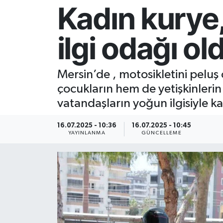
Kadın kurye, 
Resmi İlan
ilgi odağı ol
Sağlık
Siyaset
Mersin’de , motosikletini peluş
çocukların hem de yetişkinlerin 
Spor
vatandaşların yoğun ilgisiyle kar
Yaşam
16.07.2025 - 10:36
16.07.2025 - 10:45
YAYINLANMA
GÜNCELLEME