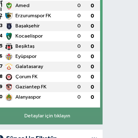
1
Amed
0
0
2
Erzurumspor FK
0
0
3
Başakşehir
0
0
4
Kocaelispor
0
0
5
Beşiktaş
0
0
6
Eyüpspor
0
0
7
Galatasaray
0
0
8
Çorum FK
0
0
9
Gaziantep FK
0
0
0
Alanyaspor
0
0
Detaylar için tıklayın