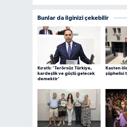
Bunlar da ilginizi çekebilir
Kıratlı: 'Terörsüz Türkiye,
Kasten ö
kardeşlik ve güçlü gelecek
şüphelisi 
demektir'