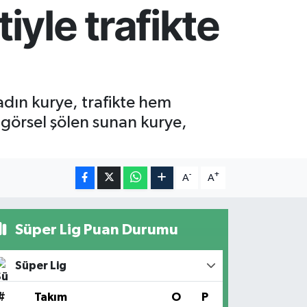
iyle trafikte
adın kurye, trafikte hem
a görsel şölen sunan kurye,
-
+
A
A
Süper Lig Puan Durumu
Süper Lig
#
Takım
O
P