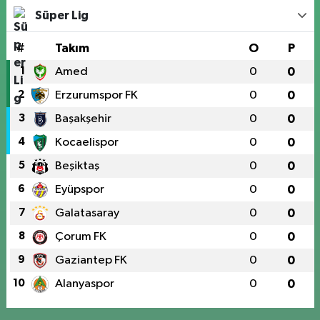
Süper Lig
#
Takım
O
P
1
Amed
0
0
2
Erzurumspor FK
0
0
3
Başakşehir
0
0
4
Kocaelispor
0
0
5
Beşiktaş
0
0
6
Eyüpspor
0
0
7
Galatasaray
0
0
8
Çorum FK
0
0
9
Gaziantep FK
0
0
10
Alanyaspor
0
0