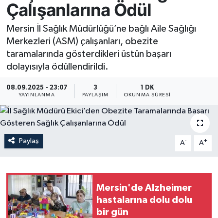
Çalışanlarına Ödül
Resmi İlan
Mersin İl Sağlık Müdürlüğü’ne bağlı Aile Sağlığı
Merkezleri (ASM) çalışanları, obezite
Sağlık
taramalarında gösterdikleri üstün başarı
dolayısıyla ödüllendirildi.
Siyaset
08.09.2025 - 23:07
3
1 DK
Spor
YAYINLANMA
PAYLAŞIM
OKUNMA SÜRESI
Yaşam
Paylaş
-
+
A
A
Mersin'de Alzheimer
hastalarına dolu dolu
bir gün