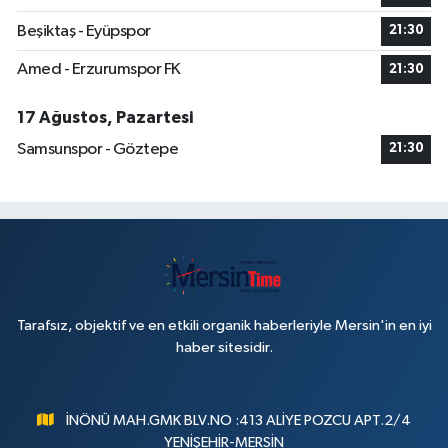
Beşiktaş - Eyüpspor
21:30
Amed - Erzurumspor FK
21:30
17 Ağustos, Pazartesi
Samsunspor - Göztepe
21:30
Tarafsız, objektif ve en etkili organik haberleriyle Mersin'in en iyi
haber sitesidir.
İNÖNÜ MAH.GMK BLV.NO :413 ALİYE POZCU APT.2/4
YENİŞEHİR-MERSİN