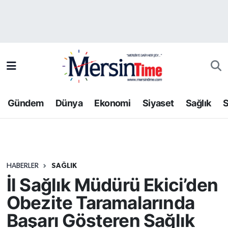
Asayiş
Hava Durumu
Bilim-Teknoloji
Trafik Durumu
Çevre
Süper Lig Puan Durumu ve Fikstür
Gündem
Dünya
Ekonomi
Siyaset
Sağlık
S
Dünya
Tüm Manşetler
Eğitim
Son Dakika Haberleri
HABERLER
SAĞLIK
Ekonomi
Haber Arşivi
İl Sağlık Müdürü Ekici’den
Gündem
Obezite Taramalarında
Başarı Gösteren Sağlık
Kültür-Sanat