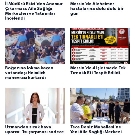
İl Müdürü Ekici'den Anamur
Mersin'de Alzheimer
Çıkarması: Aile Sağlığı
hastalarına dolu dolu bir
Merkezleri ve Yatırımlar
gün
İncelendi
Boğazına lokma kaçan
Mersin'de 4 İşletmede Tek
vatandaşı Heimlich
Tırnaklı Eti Tespit Edildi
manevrası kurtardı
Uzmandan sıcak hava
Tece Deniz Mahallesi'ne
uyarısı: 'Isı çarpması sadece
Yeni Aile Sağlığı Merkezi