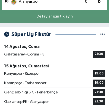
10
Alanyaspor
0
0
Detaylar için tıklayın
Süper Lig Fikstür
14 Ağustos, Cuma
Galatasaray - Çorum FK
21:30
15 Ağustos, Cumartesi
Konyaspor - Rizespor
19:00
Kasımpaşa - Trabzonspor
19:00
Gençlerbirliği S.K. - Fenerbahçe
21:30
Gaziantep FK - Alanyaspor
21:30