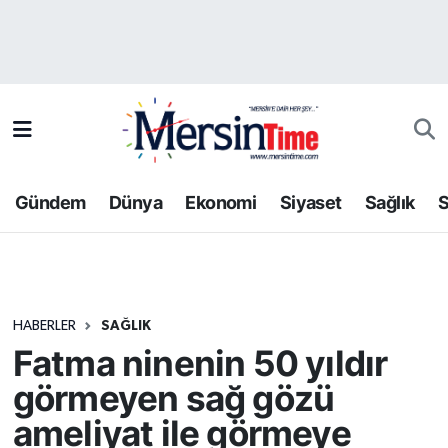
Asayiş
Hava Durumu
Bilim-Teknoloji
Trafik Durumu
Çevre
Süper Lig Puan Durumu ve Fikstür
Gündem
Dünya
Ekonomi
Siyaset
Sağlık
S
Dünya
Tüm Manşetler
Eğitim
Son Dakika Haberleri
HABERLER
SAĞLIK
Ekonomi
Haber Arşivi
Fatma ninenin 50 yıldır
Gündem
görmeyen sağ gözü
ameliyat ile görmeye
Kültür-Sanat