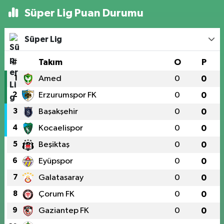
Süper Lig Puan Durumu
Süper Lig
#
Takım
O
P
1
Amed
0
0
2
Erzurumspor FK
0
0
3
Başakşehir
0
0
4
Kocaelispor
0
0
5
Beşiktaş
0
0
6
Eyüpspor
0
0
7
Galatasaray
0
0
8
Çorum FK
0
0
9
Gaziantep FK
0
0