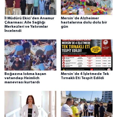
İl Müdürü Ekici'den Anamur
Mersin'de Alzheimer
Çıkarması: Aile Sağlığı
hastalarına dolu dolu bir
Merkezleri ve Yatırımlar
gün
İncelendi
Boğazına lokma kaçan
Mersin'de 4 İşletmede Tek
vatandaşı Heimlich
Tırnaklı Eti Tespit Edildi
manevrası kurtardı