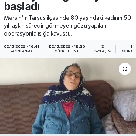
başladı
Resmi İlan
Mersin'in Tarsus ilçesinde 80 yaşındaki kadının 50
yılı aşkın süredir görmeyen gözü yapılan
Sağlık
operasyonla ışığa kavuştu.
Siyaset
02.12.2025 - 16:41
02.12.2025 - 16:50
2
1 
YAYINLANMA
GÜNCELLEME
PAYLAŞIM
OKUNMA
Spor
Yaşam