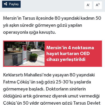
Paylaş
-
+
A
A
Mersin'in Tarsus ilçesinde 80 yaşındaki kadının 50
yılı aşkın süredir görmeyen gözü yapılan
operasyonla ışığa kavuştu.
Mersin'in 4 noktasına
hayat kurtaran OED
cihazı yerleştirildi
Kırklarsırtı Mahallesi'nde yaşayan 80 yaşındaki
Fatma Çöküş'ün sağ gözü 25-30'lu yaşlarda
görmemeye başladı. Doktorların sinirlerin
öldüğünü artık göremez diyerek umut vermediği
Çöküş'ün 50 yıldır görmeyen gözü Tarsus Devlet