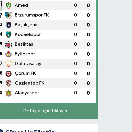
1
Amed
0
0
2
Erzurumspor FK
0
0
3
Başakşehir
0
0
4
Kocaelispor
0
0
5
Beşiktaş
0
0
6
Eyüpspor
0
0
7
Galatasaray
0
0
8
Çorum FK
0
0
9
Gaziantep FK
0
0
0
Alanyaspor
0
0
Detaylar için tıklayın