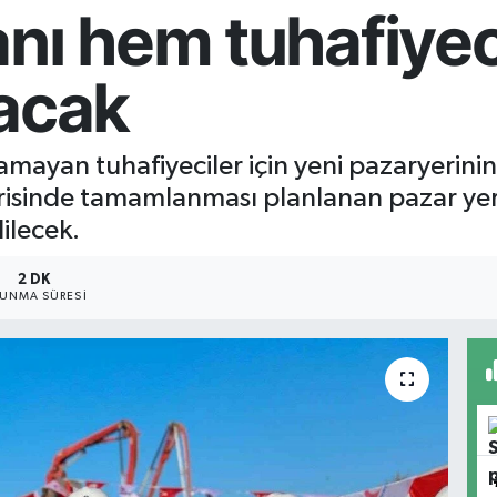
nı hem tuhafiyeci
lacak
ayan tuhafiyeciler için yeni pazaryerinin 
çerisinde tamamlanması planlanan pazar yeri
ilecek.
2 DK
UNMA SÜRESI