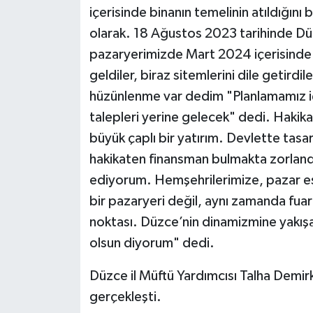
içerisinde binanın temelinin atıldığını be
olarak. 18 Ağustos 2023 tarihinde D
pazaryerimizde Mart 2024 içerisinde a
geldiler, biraz sitemlerini dile getirdi
hüzünlenme var dedim "Planlamamız iç
talepleri yerine gelecek" dedi. Hakika
büyük çaplı bir yatırım. Devlette tas
hakikaten finansman bulmakta zorland
ediyorum. Hemşehrilerimize, pazar esn
bir pazaryeri değil, aynı zamanda fuarl
noktası. Düzce’nin dinamizmine yakışac
olsun diyorum" dedi.
Düzce il Müftü Yardımcısı Talha Demir
gerçekleşti.