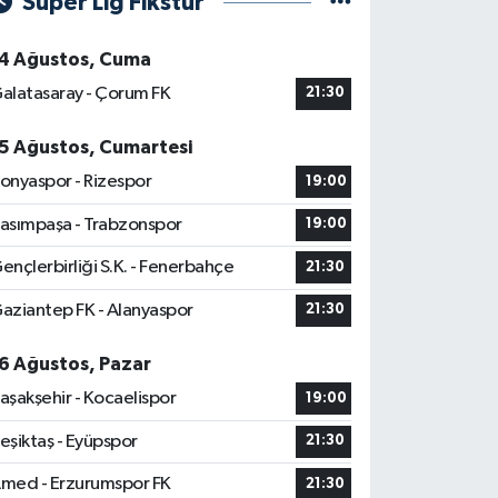
Süper Lig Fikstür
4 Ağustos, Cuma
alatasaray - Çorum FK
21:30
5 Ağustos, Cumartesi
onyaspor - Rizespor
19:00
asımpaşa - Trabzonspor
19:00
ençlerbirliği S.K. - Fenerbahçe
21:30
aziantep FK - Alanyaspor
21:30
6 Ağustos, Pazar
aşakşehir - Kocaelispor
19:00
eşiktaş - Eyüpspor
21:30
med - Erzurumspor FK
21:30