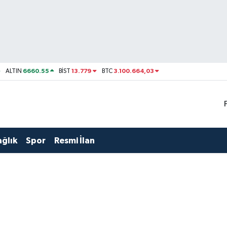
6660.55
13.779
3.100.664,03
ALTIN
BİST
BTC
ağlık
Spor
Resmi İlan