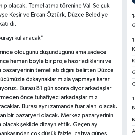
ip olacak. Temel atma törenine Vali Selçuk
 Ayşe Keşir ve Ercan Öztürk, Düzce Belediye
1
atıldı.
G
burayı kullanacak"
1
K
ilerinde olduğunu düşündüğünü ama sadece
e hemen böyle bir proje hazırladıklarını ve
K
in pazaryerinin temeli atıldığını belirten Düzce
G
gücümüzle özkaynaklarımızla yapmaya karar
G
ıyoruz. Burası 81 gün sonra diyor arkadaşlar
girmeden önce tuhafiyeci arkadaşlarımız
1
acaklar. Burası aynı zamanda fuar alanı olacak.
B
lan bir pazaryeri olacak. Merkez pazaryerinin
B
n olacak şekilde dizayn ettik. Geçen ay
A
r bankasından çok düşük faizle, çatıya güneş