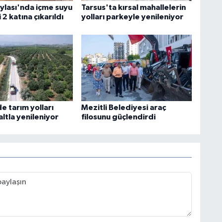
ylası'nda içme suyu
Tarsus'ta kırsal mahallelerin
 2 katına çıkarıldı
yolları parkeyle yenileniyor
e tarım yolları
Mezitli Belediyesi araç
ltla yenileniyor
filosunu güçlendirdi