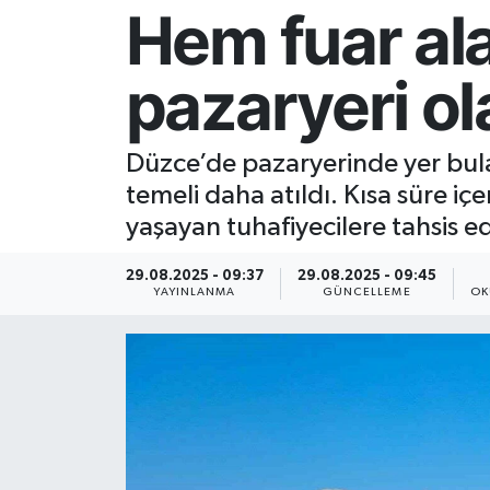
Hem fuar ala
Resmi İlan
pazaryeri o
Sağlık
Siyaset
Düzce’de pazaryerinde yer bulam
temeli daha atıldı. Kısa süre i
Spor
yaşayan tuhafiyecilere tahsis ed
Yaşam
29.08.2025 - 09:37
29.08.2025 - 09:45
YAYINLANMA
GÜNCELLEME
OK