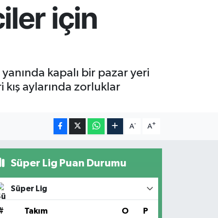
ler için
yanında kapalı bir pazar yeri
 kış aylarında zorluklar
-
+
A
A
Süper Lig Puan Durumu
Süper Lig
#
Takım
O
P