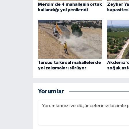
Mersin'de 4 mahallenin ortak
Zeyker Ya
kullandığı yol yenilendi
kapasitesi
Tarsus'ta kırsal mahallelerde
Akdeniz'd
yol çalışmaları sürüyor
soğuk asfa
Yorumlar