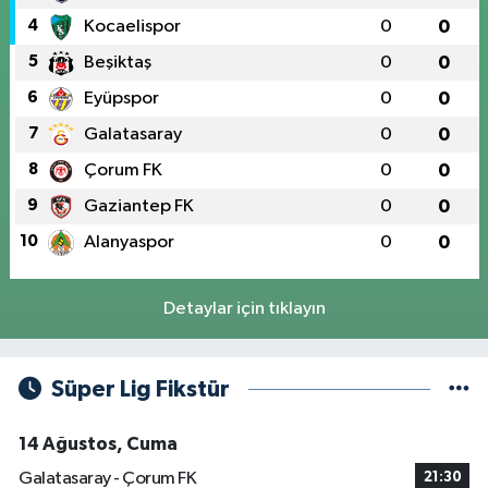
4
Kocaelispor
0
0
5
Beşiktaş
0
0
6
Eyüpspor
0
0
7
Galatasaray
0
0
8
Çorum FK
0
0
9
Gaziantep FK
0
0
10
Alanyaspor
0
0
Detaylar için tıklayın
Süper Lig Fikstür
14 Ağustos, Cuma
Galatasaray - Çorum FK
21:30