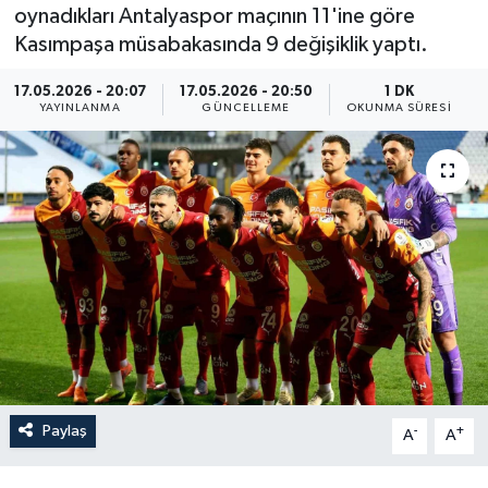
oynadıkları Antalyaspor maçının 11'ine göre
Resmi İlan
Kasımpaşa müsabakasında 9 değişiklik yaptı.
Sağlık
17.05.2026 - 20:07
17.05.2026 - 20:50
1 DK
YAYINLANMA
GÜNCELLEME
OKUNMA SÜRESI
Siyaset
Spor
Yaşam
Paylaş
-
+
A
A