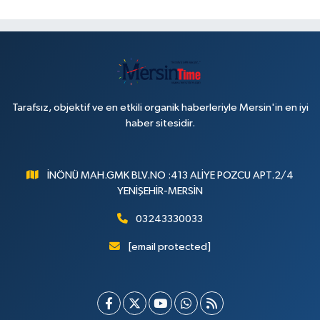
Tarafsız, objektif ve en etkili organik haberleriyle Mersin'in en iyi
haber sitesidir.
İNÖNÜ MAH.GMK BLV.NO :413 ALİYE POZCU APT.2/4
YENİŞEHİR-MERSİN
03243330033
[email protected]