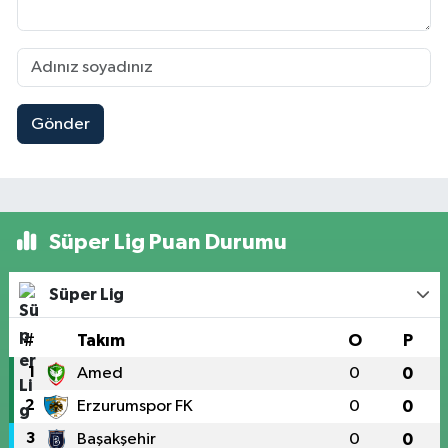
Gönder
Süper Lig Puan Durumu
Süper Lig
#
Takım
O
P
1
Amed
0
0
2
Erzurumspor FK
0
0
3
Başakşehir
0
0