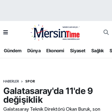
Asayiş
Hava Durumu
Bilim-Teknoloji
Trafik Durumu
Çevre
Süper Lig Puan Durumu ve Fikstür
Gündem
Dünya
Ekonomi
Siyaset
Sağlık
S
Dünya
Tüm Manşetler
Eğitim
Son Dakika Haberleri
HABERLER
SPOR
Ekonomi
Haber Arşivi
Galatasaray'da 11'de 9
Gündem
değişiklik
Kültür-Sanat
Galatasaray Teknik Direktörü Okan Buruk, son