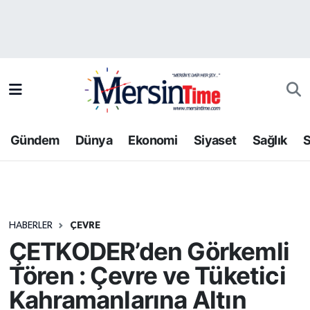
Asayiş
Hava Durumu
Bilim-Teknoloji
Trafik Durumu
Çevre
Süper Lig Puan Durumu ve Fikstür
Gündem
Dünya
Ekonomi
Siyaset
Sağlık
S
Dünya
Tüm Manşetler
Eğitim
Son Dakika Haberleri
HABERLER
ÇEVRE
Ekonomi
Haber Arşivi
ÇETKODER’den Görkemli
Gündem
Tören : Çevre ve Tüketici
Kahramanlarına Altın
Kültür-Sanat