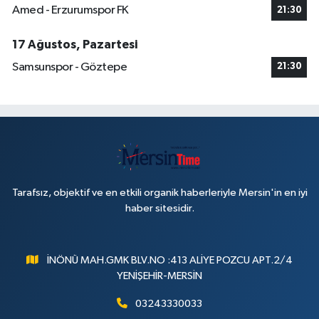
Amed - Erzurumspor FK
21:30
17 Ağustos, Pazartesi
Samsunspor - Göztepe
21:30
Tarafsız, objektif ve en etkili organik haberleriyle Mersin'in en iyi
haber sitesidir.
İNÖNÜ MAH.GMK BLV.NO :413 ALİYE POZCU APT.2/4
YENİŞEHİR-MERSİN
03243330033