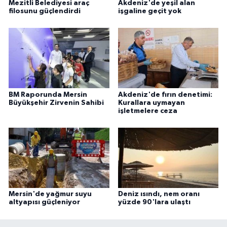
Mezitli Belediyesi araç
Akdeniz'de yeşil alan
filosunu güçlendirdi
işgaline geçit yok
BM Raporunda Mersin
Akdeniz'de fırın denetimi:
Büyükşehir Zirvenin Sahibi
Kurallara uymayan
işletmelere ceza
Mersin'de yağmur suyu
Deniz ısındı, nem oranı
altyapısı güçleniyor
yüzde 90'lara ulaştı