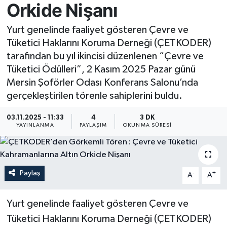
Orkide Nişanı
Resmi İlan
Yurt genelinde faaliyet gösteren Çevre ve
Tüketici Haklarını Koruma Derneği (ÇETKODER)
Sağlık
tarafından bu yıl ikincisi düzenlenen “Çevre ve
Tüketici Ödülleri”, 2 Kasım 2025 Pazar günü
Siyaset
Mersin Şoförler Odası Konferans Salonu’nda
gerçekleştirilen törenle sahiplerini buldu.
Spor
03.11.2025 - 11:33
4
3 DK
Yaşam
YAYINLANMA
PAYLAŞIM
OKUNMA SÜRESI
Paylaş
-
+
A
A
Yurt genelinde faaliyet gösteren Çevre ve
Tüketici Haklarını Koruma Derneği (ÇETKODER)