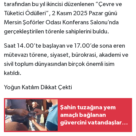
tarafından bu yıl ikincisi düzenlenen “Çevre ve
Tüketici Ödülleri”, 2 Kasım 2025 Pazar günü
Mersin Şoförler Odası Konferans Salonu’nda
gerçekleştirilen törenle sahiplerini buldu.
Saat 14.00’te başlayan ve 17.00’de sona eren
mütevazı törene, siyaset, bürokrasi, akademi ve
sivil toplum dünyasından birçok önemli isim
katıldı.
Yoğun Katılım Dikkat Çekti
Şahin tuzağına yem
amaçlı bağlanan
güvercini vatandaşlar
kurtardı