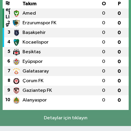
#
Takım
O
P
1
Amed
0
0
2
Erzurumspor FK
0
0
3
Başakşehir
0
0
4
Kocaelispor
0
0
5
Beşiktaş
0
0
6
Eyüpspor
0
0
7
Galatasaray
0
0
8
Çorum FK
0
0
9
Gaziantep FK
0
0
10
Alanyaspor
0
0
Detaylar için tıklayın