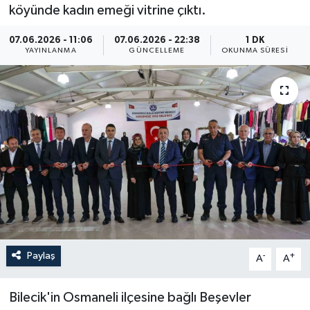
köyünde kadın emeği vitrine çıktı.
Resmi İlan
07.06.2026 - 11:06
07.06.2026 - 22:38
1 DK
YAYINLANMA
GÜNCELLEME
OKUNMA SÜRESI
Sağlık
Siyaset
Spor
Yaşam
Paylaş
-
+
A
A
Bilecik'in Osmaneli ilçesine bağlı Beşevler