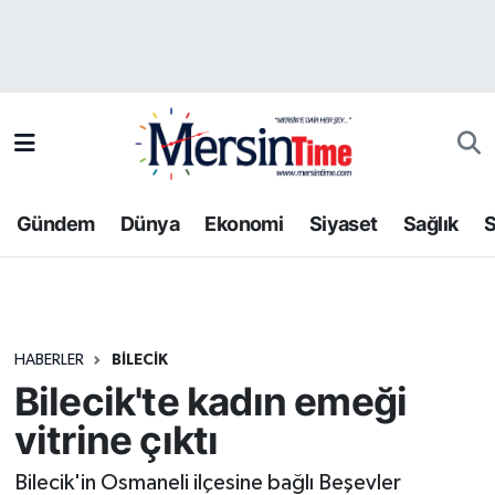
Asayiş
Hava Durumu
Bilim-Teknoloji
Trafik Durumu
Çevre
Süper Lig Puan Durumu ve Fikstür
Gündem
Dünya
Ekonomi
Siyaset
Sağlık
S
Dünya
Tüm Manşetler
Eğitim
Son Dakika Haberleri
HABERLER
BILECIK
Ekonomi
Haber Arşivi
Bilecik'te kadın emeği
Gündem
vitrine çıktı
Kültür-Sanat
Bilecik'in Osmaneli ilçesine bağlı Beşevler