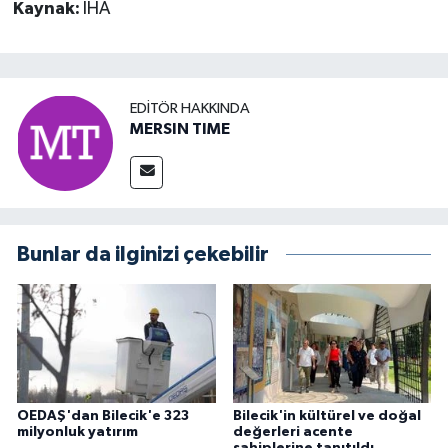
Kaynak:
İHA
EDITÖR HAKKINDA
MERSIN TIME
Bunlar da ilginizi çekebilir
OEDAŞ'dan Bilecik'e 323
Bilecik'in kültürel ve doğal
milyonluk yatırım
değerleri acente
sahiplerine tanıtıldı