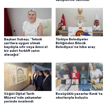
Başkan Subaşı; 'Teknik
Türkiye Belediyeler
şartlara uygun olmak
Birliğinden Bilecik
kaydıyla sıfır veya ikinci el
Belediyesi'ne hibe araç
bir adet forklift satın
alacağız'
Söğüt Dijital Tarih
Bozüyüklü yazarlar Kınık'ta
Müzesi'nde çalışmalar
okurlarıyla buluştu
yerinde incelendi