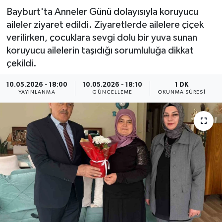
Bayburt'ta Anneler Günü dolayısıyla koruyucu
Resmi İlan
aileler ziyaret edildi. Ziyaretlerde ailelere çiçek
verilirken, çocuklara sevgi dolu bir yuva sunan
Sağlık
koruyucu ailelerin taşıdığı sorumluluğa dikkat
çekildi.
Siyaset
10.05.2026 - 18:00
10.05.2026 - 18:10
1 DK
Spor
YAYINLANMA
GÜNCELLEME
OKUNMA SÜRESI
Yaşam