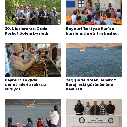
30. Uluslararası Dede
Bayburt'taki yaz Kur'an
Korkut Şöleni başladı
kurslarında eğitim başladı
Bayburt'ta gıda
Yağışlarla dolan Demirözü
denetimleri aralıksız
Barajı eski görünümüne
sürüyor
kavuştu