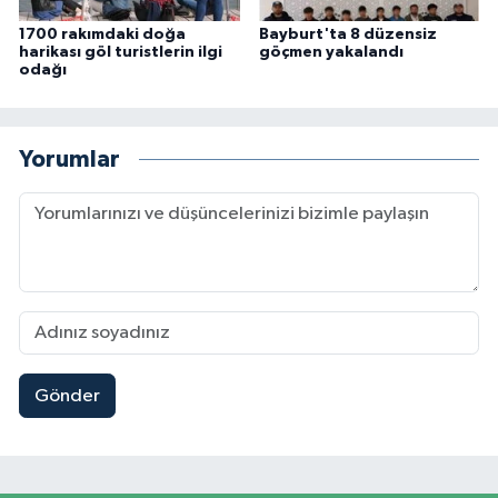
1700 rakımdaki doğa
Bayburt'ta 8 düzensiz
harikası göl turistlerin ilgi
göçmen yakalandı
odağı
Yorumlar
Gönder