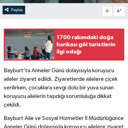
Paylaş
-
+
A
A
1700 rakımdaki doğa
harikası göl turistlerin
ilgi odağı
Bayburt'ta Anneler Günü dolayısıyla koruyucu
aileler ziyaret edildi. Ziyaretlerde ailelere çiçek
verilirken, çocuklara sevgi dolu bir yuva sunan
koruyucu ailelerin taşıdığı sorumluluğa dikkat
çekildi.
Bayburt Aile ve Sosyal Hizmetler İl Müdürlüğünce
Anneler Günü dolayısıyla koruyucu ailelere ziyaret