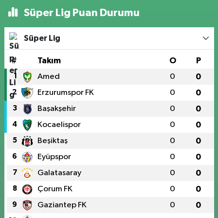
Süper Lig Puan Durumu
Süper Lig
#
Takım
O
P
1
Amed
0
0
2
Erzurumspor FK
0
0
3
Başakşehir
0
0
4
Kocaelispor
0
0
5
Beşiktaş
0
0
6
Eyüpspor
0
0
7
Galatasaray
0
0
8
Çorum FK
0
0
9
Gaziantep FK
0
0