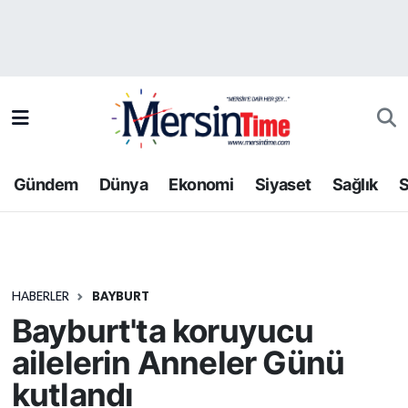
Asayiş
Hava Durumu
Bilim-Teknoloji
Trafik Durumu
Çevre
Süper Lig Puan Durumu ve Fikstür
Gündem
Dünya
Ekonomi
Siyaset
Sağlık
S
Dünya
Tüm Manşetler
Eğitim
Son Dakika Haberleri
HABERLER
BAYBURT
Ekonomi
Haber Arşivi
Bayburt'ta koruyucu
Gündem
ailelerin Anneler Günü
kutlandı
Kültür-Sanat