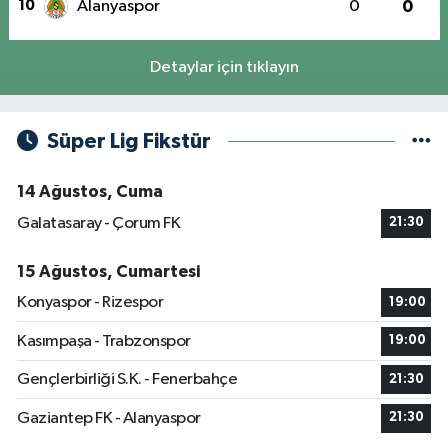
10
Alanyaspor
0
0
Detaylar için tıklayın
Süper Lig Fikstür
14 Ağustos, Cuma
Galatasaray - Çorum FK
21:30
15 Ağustos, Cumartesi
Konyaspor - Rizespor
19:00
Kasımpaşa - Trabzonspor
19:00
Gençlerbirliği S.K. - Fenerbahçe
21:30
Gaziantep FK - Alanyaspor
21:30