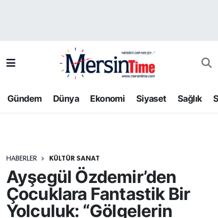
Asayiş
Hava Durumu
Bilim-Teknoloji
Trafik Durumu
Çevre
Süper Lig Puan Durumu ve Fikstür
Gündem
Dünya
Ekonomi
Siyaset
Sağlık
S
Dünya
Tüm Manşetler
Eğitim
Son Dakika Haberleri
HABERLER
KÜLTÜR SANAT
Ekonomi
Haber Arşivi
Ayşegül Özdemir’den
Gündem
Çocuklara Fantastik Bir
Yolculuk: “Gölgelerin
Kültür-Sanat