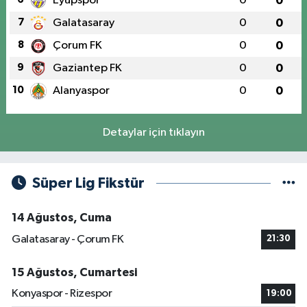
Eyüpspor
0
0
7
Galatasaray
0
0
8
Çorum FK
0
0
9
Gaziantep FK
0
0
10
Alanyaspor
0
0
Detaylar için tıklayın
Süper Lig Fikstür
14 Ağustos, Cuma
Galatasaray - Çorum FK
21:30
15 Ağustos, Cumartesi
Konyaspor - Rizespor
19:00