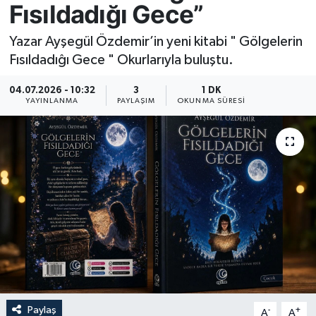
Fısıldadığı Gece”
Resmi İlan
Yazar Ayşegül Özdemir’in yeni kitabi " Gölgelerin
Fısıldadıĝı Gece " Okurlarıyla buluştu.
Sağlık
04.07.2026 - 10:32
3
1 DK
Siyaset
YAYINLANMA
PAYLAŞIM
OKUNMA SÜRESI
Spor
Yaşam
Paylaş
-
+
A
A