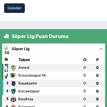
Gönder
Süper Lig Puan Durumu
Süper Lig
#
Takım
O
P
1
Amed
0
0
2
Erzurumspor FK
0
0
3
Başakşehir
0
0
4
Kocaelispor
0
0
5
Beşiktaş
0
0
6