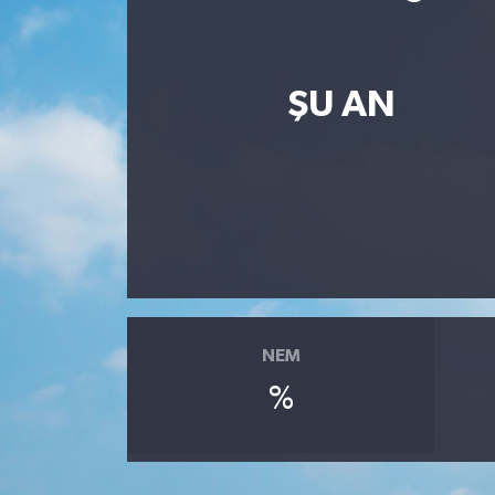
Resmi İlan
Sağlık
ŞU AN
Siyaset
Spor
Yaşam
NEM
%