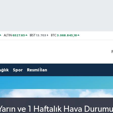
6527.85
13.703
3.068.845,18
ALTIN
BİST
BTC
ağlık
Spor
Resmi İlan
arın ve 1 Haftalık Hava Durum