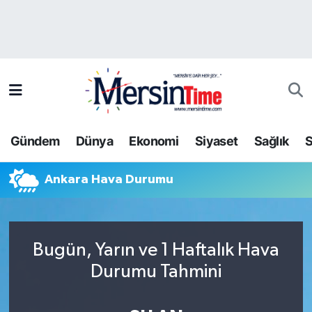
Asayiş
Hava Durumu
Bilim-Teknoloji
Trafik Durumu
Çevre
Süper Lig Puan Durumu ve Fikstür
Gündem
Dünya
Ekonomi
Siyaset
Sağlık
S
Dünya
Tüm Manşetler
Ankara Hava Durumu
Eğitim
Son Dakika Haberleri
Ekonomi
Haber Arşivi
Bugün, Yarın ve 1 Haftalık Hava
Gündem
Durumu Tahmini
Kültür-Sanat