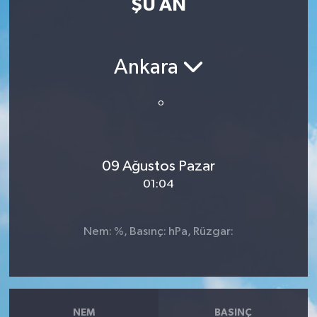
ŞU AN
Resmi İlan
Sağlık
Ankara
Siyaset
°
Spor
09 Ağustos Pazar
Yaşam
01:04
Nem: %, Basınç: hPa, Rüzgar:
NEM
BASINÇ