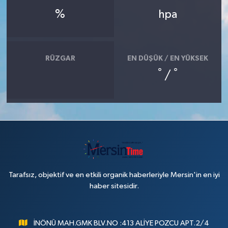
%
hpa
RÜZGAR
EN DÜŞÜK / EN YÜKSEK
°
°
/
Tarafsız, objektif ve en etkili organik haberleriyle Mersin'in en iyi
haber sitesidir.
İNÖNÜ MAH.GMK BLV.NO :413 ALİYE POZCU APT.2/4