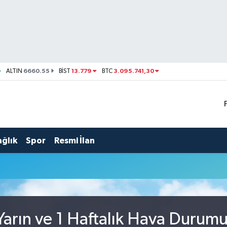
6660.55
13.779
3.095.741,30
ALTIN
BİST
BTC
ağlık
Spor
Resmi İlan
arın ve 1 Haftalık Hava Durum