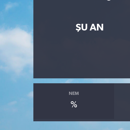
Resmi İlan
Sağlık
ŞU AN
Siyaset
Spor
Yaşam
NEM
%