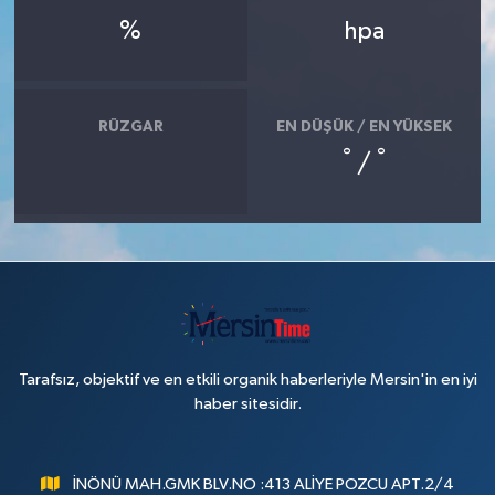
%
hpa
RÜZGAR
EN DÜŞÜK / EN YÜKSEK
°
°
/
Tarafsız, objektif ve en etkili organik haberleriyle Mersin'in en iyi
haber sitesidir.
İNÖNÜ MAH.GMK BLV.NO :413 ALİYE POZCU APT.2/4