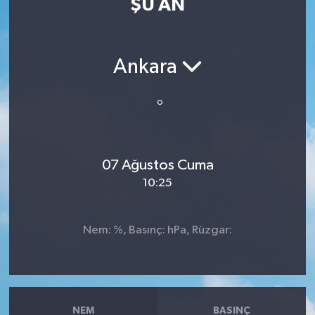
ŞU AN
Resmi İlan
Sağlık
Ankara
Siyaset
°
Spor
07 Ağustos Cuma
Yaşam
10:25
Nem: %, Basınç: hPa, Rüzgar:
NEM
BASINÇ