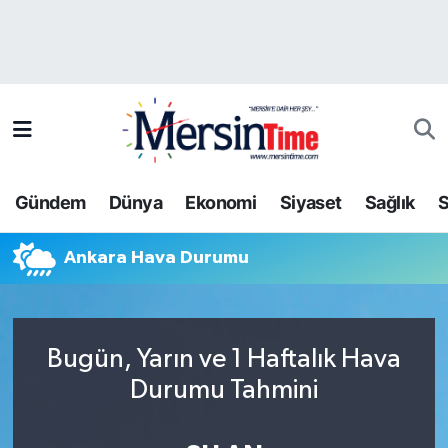
Asayiş
Hava Durumu
Bilim-Teknoloji
Trafik Durumu
Çevre
Süper Lig Puan Durumu ve Fikstür
Gündem
Dünya
Ekonomi
Siyaset
Sağlık
S
Dünya
Tüm Manşetler
Ankara Hava Durumu
Eğitim
Son Dakika Haberleri
Ekonomi
Haber Arşivi
Bugün, Yarın ve 1 Haftalık Hava
Gündem
Durumu Tahmini
Kültür-Sanat