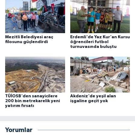
Mezitli Belediyesi araç
Erdemli'de Yaz Kur'an Kursu
filosunu güçlendirdi
öğrencileri futbol
turnuvasında buluştu
TÜİOSB'den sanayicilere
Akdeniz'de yeşil alan
200 bin metrekarelik yeni
işgaline geçit yok
yatırım fırsatı
Yorumlar