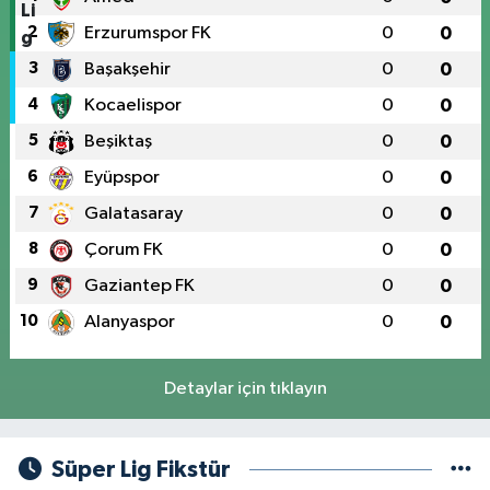
2
Erzurumspor FK
0
0
3
Başakşehir
0
0
4
Kocaelispor
0
0
5
Beşiktaş
0
0
6
Eyüpspor
0
0
7
Galatasaray
0
0
8
Çorum FK
0
0
9
Gaziantep FK
0
0
10
Alanyaspor
0
0
Detaylar için tıklayın
Süper Lig Fikstür