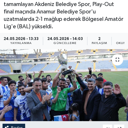
tamamlayan Akdeniz Belediye Spor, Play-Out
Resmi İlan
final maçında Anamur Belediye Spor'u
uzatmalarda 2-1 mağlup ederek Bölgesel Amatör
Sağlık
Lig'e (BAL) yükseldi.
Siyaset
24.05.2026 - 13:33
24.05.2026 - 14:03
2
1
YAYINLANMA
GÜNCELLEME
PAYLAŞIM
OKUNM
Spor
Yaşam
Paylaş
-
+