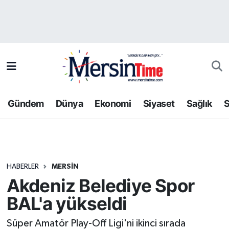
Asayiş
Hava Durumu
Bilim-Teknoloji
Trafik Durumu
Çevre
Süper Lig Puan Durumu ve Fikstür
Gündem
Dünya
Ekonomi
Siyaset
Sağlık
S
Dünya
Tüm Manşetler
Eğitim
Son Dakika Haberleri
HABERLER
MERSIN
Ekonomi
Haber Arşivi
Akdeniz Belediye Spor
Gündem
BAL'a yükseldi
Kültür-Sanat
Süper Amatör Play-Off Ligi'ni ikinci sırada