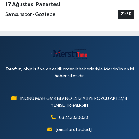
17 Ağustos, Pazartesi
Samsunspor - Göztepe
21:30
Tarafsız, objektif ve en etkili organik haberleriyle Mersin'in en iyi
haber sitesidir.
İNÖNÜ MAH.GMK BLV.NO :413 ALİYE POZCU APT.2/4
YENİŞEHİR-MERSİN
03243330033
[email protected]