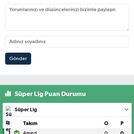
Gönder
Süper Lig Puan Durumu
Süper Lig
#
Takım
O
P
1
Amed
0
0