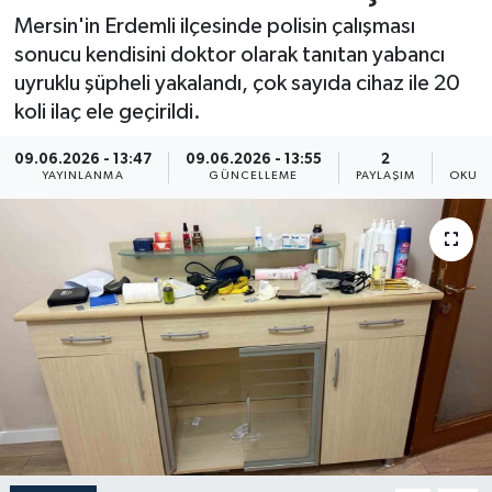
Mersin'in Erdemli ilçesinde polisin çalışması
Resmi İlan
sonucu kendisini doktor olarak tanıtan yabancı
uyruklu şüpheli yakalandı, çok sayıda cihaz ile 20
Sağlık
koli ilaç ele geçirildi.
Siyaset
09.06.2026 - 13:47
09.06.2026 - 13:55
2
YAYINLANMA
GÜNCELLEME
PAYLAŞIM
OKUNM
Spor
Yaşam