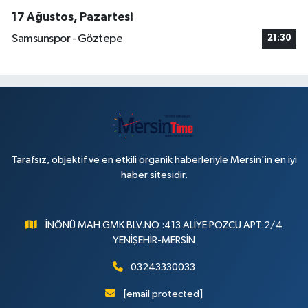
17 Ağustos, Pazartesi
Samsunspor - Göztepe
21:30
Tarafsız, objektif ve en etkili organik haberleriyle Mersin'in en iyi
haber sitesidir.
İNÖNÜ MAH.GMK BLV.NO :413 ALİYE POZCU APT.2/4
YENİŞEHİR-MERSİN
03243330033
[email protected]