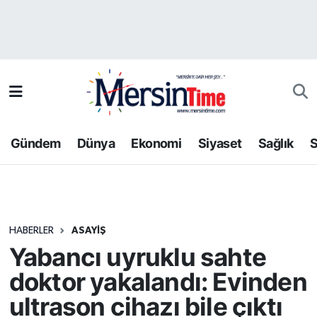
Asayiş
Hava Durumu
Bilim-Teknoloji
Trafik Durumu
Çevre
Süper Lig Puan Durumu ve Fikstür
Gündem
Dünya
Ekonomi
Siyaset
Sağlık
S
Dünya
Tüm Manşetler
Eğitim
Son Dakika Haberleri
HABERLER
ASAYIŞ
Ekonomi
Haber Arşivi
Yabancı uyruklu sahte
Gündem
doktor yakalandı: Evinden
ultrason cihazı bile çıktı
Kültür-Sanat