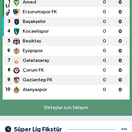
1
Amed
0
0
2
Erzurumspor FK
0
0
3
Başakşehir
0
0
4
Kocaelispor
0
0
5
Beşiktaş
0
0
6
Eyüpspor
0
0
7
Galatasaray
0
0
8
Çorum FK
0
0
9
Gaziantep FK
0
0
10
Alanyaspor
0
0
Detaylar için tıklayın
Süper Lig Fikstür