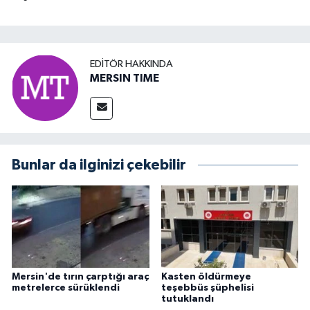
EDITÖR HAKKINDA
MERSIN TIME
Bunlar da ilginizi çekebilir
Mersin'de tırın çarptığı araç
Kasten öldürmeye
metrelerce sürüklendi
teşebbüs şüphelisi
tutuklandı