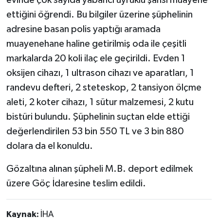
evinde çok sayıda yabancı uyruklu şahsı muayene
ettiğini öğrendi. Bu bilgiler üzerine şüphelinin
adresine basan polis yaptığı aramada
muayenehane haline getirilmiş oda ile çeşitli
markalarda 20 koli ilaç ele geçirildi. Evden 1
oksijen cihazı, 1 ultrason cihazı ve aparatları, 1
randevu defteri, 2 steteskop, 2 tansiyon ölçme
aleti, 2 koter cihazı, 1 sütur malzemesi, 2 kutu
bistüri bulundu. Şüphelinin suçtan elde ettiği
değerlendirilen 53 bin 550 TL ve 3 bin 880
dolara da el konuldu.
Gözaltına alınan şüpheli M.B. deport edilmek
üzere Göç İdaresine teslim edildi.
Kaynak:
İHA