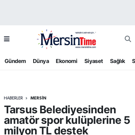
Asayiş
Hava Durumu
Bilim-Teknoloji
Trafik Durumu
Çevre
Süper Lig Puan Durumu ve Fikstür
Gündem
Dünya
Ekonomi
Siyaset
Sağlık
S
Dünya
Tüm Manşetler
Eğitim
Son Dakika Haberleri
HABERLER
MERSIN
Ekonomi
Haber Arşivi
Tarsus Belediyesinden
Gündem
amatör spor kulüplerine 5
milyon TL destek
Kültür-Sanat