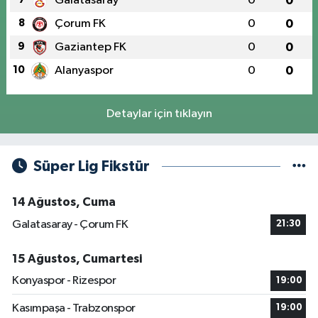
Galatasaray
0
0
8
Çorum FK
0
0
9
Gaziantep FK
0
0
10
Alanyaspor
0
0
Detaylar için tıklayın
Süper Lig Fikstür
14 Ağustos, Cuma
Galatasaray - Çorum FK
21:30
15 Ağustos, Cumartesi
Konyaspor - Rizespor
19:00
Kasımpaşa - Trabzonspor
19:00