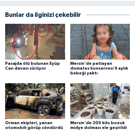
Bunlar da ilginizi çekebilir
Pasajda ölü bulunan Eyüp
Mersin'de patlayan
Can davası sürüyor
domates konservesi 9 aylık
bebeği yaktı
Orman ekipleri, yanan
Mersin'de 200 kilo bozuk
otomobili görüp söndürdü
midye dolması ele geçirildi