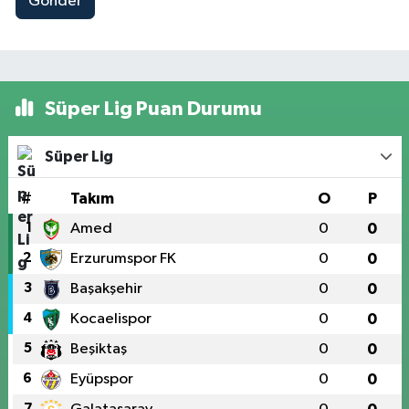
Gönder
Süper Lig Puan Durumu
Süper Lig
#
Takım
O
P
1
Amed
0
0
2
Erzurumspor FK
0
0
3
Başakşehir
0
0
4
Kocaelispor
0
0
5
Beşiktaş
0
0
6
Eyüpspor
0
0
7