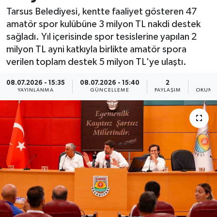
Tarsus Belediyesi, kentte faaliyet gösteren 47
Resmi İlan
amatör spor kulübüne 3 milyon TL nakdi destek
sağladı. Yıl içerisinde spor tesislerine yapılan 2
Sağlık
milyon TL ayni katkıyla birlikte amatör spora
verilen toplam destek 5 milyon TL'ye ulaştı.
Siyaset
08.07.2026 - 15:35
08.07.2026 - 15:40
2
1
Spor
YAYINLANMA
GÜNCELLEME
PAYLAŞIM
OKUNM
Yaşam