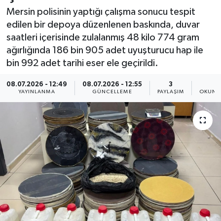
Mersin polisinin yaptığı çalışma sonucu tespit
Resmi İlan
edilen bir depoya düzenlenen baskında, duvar
saatleri içerisinde zulalanmış 48 kilo 774 gram
Sağlık
ağırlığında 186 bin 905 adet uyuşturucu hap ile
bin 992 adet tarihi eser ele geçirildi.
Siyaset
08.07.2026 - 12:49
08.07.2026 - 12:55
3
1
Spor
YAYINLANMA
GÜNCELLEME
PAYLAŞIM
OKUNM
Yaşam