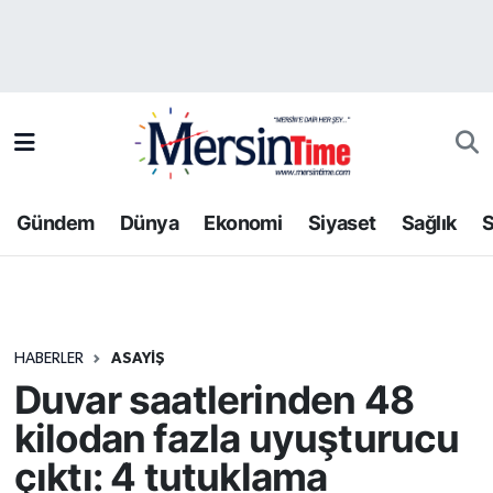
Asayiş
Hava Durumu
Bilim-Teknoloji
Trafik Durumu
Çevre
Süper Lig Puan Durumu ve Fikstür
Gündem
Dünya
Ekonomi
Siyaset
Sağlık
S
Dünya
Tüm Manşetler
Eğitim
Son Dakika Haberleri
HABERLER
ASAYIŞ
Ekonomi
Haber Arşivi
Duvar saatlerinden 48
Gündem
kilodan fazla uyuşturucu
çıktı: 4 tutuklama
Kültür-Sanat