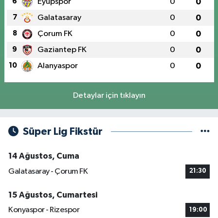
6
Eyüpspor
0
0
7
Galatasaray
0
0
8
Çorum FK
0
0
9
Gaziantep FK
0
0
10
Alanyaspor
0
0
Detaylar için tıklayın
Süper Lig Fikstür
14 Ağustos, Cuma
Galatasaray - Çorum FK
21:30
15 Ağustos, Cumartesi
Konyaspor - Rizespor
19:00