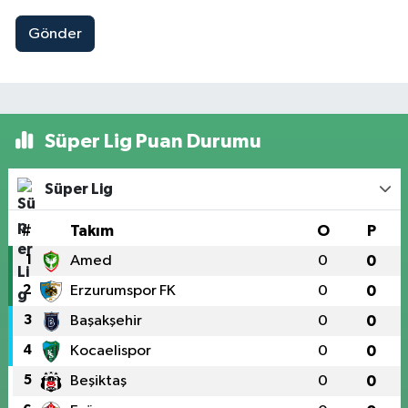
Gönder
Süper Lig Puan Durumu
Süper Lig
#
Takım
O
P
1
Amed
0
0
2
Erzurumspor FK
0
0
3
Başakşehir
0
0
4
Kocaelispor
0
0
5
Beşiktaş
0
0