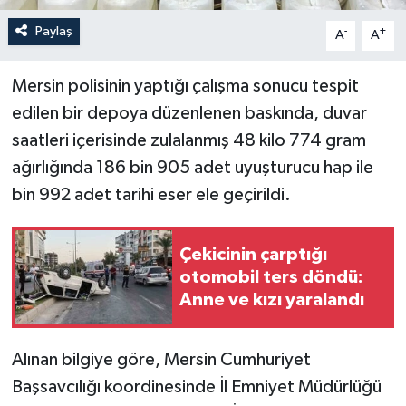
Paylaş
-
+
A
A
Mersin polisinin yaptığı çalışma sonucu tespit
edilen bir depoya düzenlenen baskında, duvar
saatleri içerisinde zulalanmış 48 kilo 774 gram
ağırlığında 186 bin 905 adet uyuşturucu hap ile
bin 992 adet tarihi eser ele geçirildi.
Çekicinin çarptığı
otomobil ters döndü:
Anne ve kızı yaralandı
Alınan bilgiye göre, Mersin Cumhuriyet
Başsavcılığı koordinesinde İl Emniyet Müdürlüğü