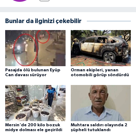
Bunlar da ilginizi çekebilir
Pasajda ölü bulunan Eyüp
Orman ekipleri, yanan
Can davası sürüyor
otomobili görüp söndürdü
Mersin'de 200 kilo bozuk
Muhtara saldırı olayında 2
midye dolması ele geçirildi
şüpheli tutuklandı