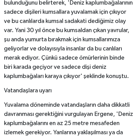
bulunduğunu belirterek, 'Deniz kaplumbağalarının
sadece dişileri kumsallara yuvalamak için çıkıyor
ve bu canlılarda kumsal sadakati dediğimiz olay
var. Yani 30 yıl önce bu kumsaldan çıkan yavrular,
şu anda yumurta bırakmak için kumsallarımıza
geliyorlar ve dolayısıyla insanlar da bu canlıları
merak ediyor. Çünkü sadece ömürlerinin binde
biri karada geçiyor ve sadece dişi deniz
kaplumbağaları karaya çıkıyor' şeklinde konuştu.
Vatandaşlara uyarı
Yuvalama döneminde vatandaşların daha dikkatli
davranması gerektiğini vurgulayan Ergene, 'Deniz
kaplumbağalarını en az 25 metre mesafeden
izlemek gerekiyor. Yanlarına yaklaşılması ya da