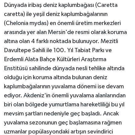
Dünyada iribaş deniz kaplumbağası (Caretta
caretta) ile yeşil deniz kaplumbağalarının
(Chelonia mydas) en önemli üretim merkezleri
arasında yer alan Mersin'de resmi olarak koruma
altına olan 4 farklı noktada bulunuyor. Mezitli
Davultepe Sahili ile 100. Yıl Tabiat Parkı ve
Erdemli Alata Bahçe Kültürleri Araştırma
Enstitüsü sahilinde dünyada nesli tehlike altında
olduğu için koruma altında bulunan deniz
kaplumbağalarının yuvalama dönemi ise devam
ediyor. Akdeniz'in önemli yuvalama alanlarından
biri olan bölgede yumurtlama hareketliliği bu yıl
mevsim şartları nedeniyle geç başladı. Ancak
yuvalama sezonunun geç başlamasına rağmen
uzmanlar popülasyondaki artışın sevindirici