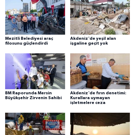
Mezitli Belediyesi araç
Akdeniz'de yeşil alan
filosunu güçlendirdi
işgaline geçit yok
BM Raporunda Mersin
Akdeniz'de fırın denetimi:
Büyükşehir Zirvenin Sahibi
Kurallara uymayan
işletmelere ceza