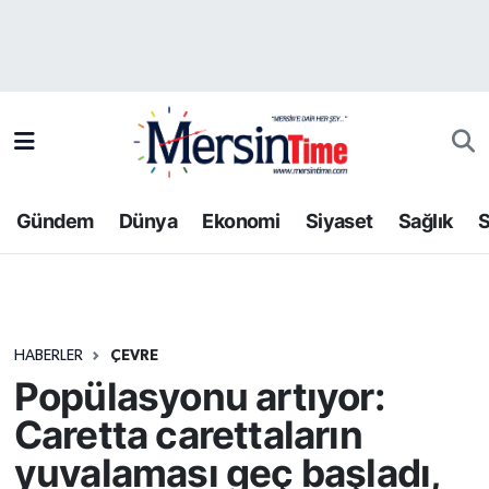
Asayiş
Hava Durumu
Bilim-Teknoloji
Trafik Durumu
Çevre
Süper Lig Puan Durumu ve Fikstür
Gündem
Dünya
Ekonomi
Siyaset
Sağlık
S
Dünya
Tüm Manşetler
Eğitim
Son Dakika Haberleri
HABERLER
ÇEVRE
Ekonomi
Haber Arşivi
Popülasyonu artıyor:
Gündem
Caretta carettaların
yuvalaması geç başladı,
Kültür-Sanat