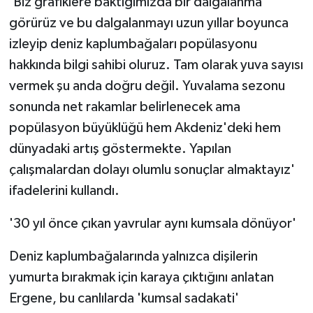
'Biz grafiklere baktığımızda bir dalgalanma
görürüz ve bu dalgalanmayı uzun yıllar boyunca
izleyip deniz kaplumbağaları popülasyonu
hakkında bilgi sahibi oluruz. Tam olarak yuva sayısı
vermek şu anda doğru değil. Yuvalama sezonu
sonunda net rakamlar belirlenecek ama
popülasyon büyüklüğü hem Akdeniz'deki hem
dünyadaki artış göstermekte. Yapılan
çalışmalardan dolayı olumlu sonuçlar almaktayız'
ifadelerini kullandı.
'30 yıl önce çıkan yavrular aynı kumsala dönüyor'
Deniz kaplumbağalarında yalnızca dişilerin
yumurta bırakmak için karaya çıktığını anlatan
Ergene, bu canlılarda 'kumsal sadakati'