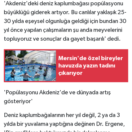
'Akdeniz'deki deniz kaplumbağası popülasyonu
büyüklüğü giderek artıyor. Bu canlılar yaklaşık 25-
30 yılda eşeysel olgunluğa geldiği için bundan 30
yıl önce yapılan çalışmaların şu anda meyvelerini
topluyoruz ve sonuçlar da gayet başarılı' dedi.
Mersin'de özel bireyler
havuzda yazın tadını
çıkarıyor
'Popülasyonu Akdeniz'de ve dünyada artış
gösteriyor'
Deniz kaplumbağalarının her yıl değil, 2 ya da 3
yılda bir yuvalama yaptığına değinen Dr. Ergene,