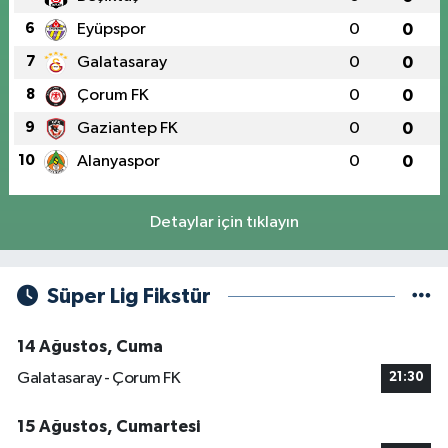
6
Eyüpspor
0
0
7
Galatasaray
0
0
8
Çorum FK
0
0
9
Gaziantep FK
0
0
10
Alanyaspor
0
0
Detaylar için tıklayın
Süper Lig Fikstür
14 Ağustos, Cuma
Galatasaray - Çorum FK
21:30
15 Ağustos, Cumartesi