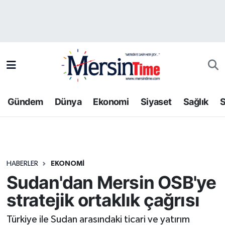
Asayiş
Hava Durumu
Bilim-Teknoloji
Trafik Durumu
Çevre
Süper Lig Puan Durumu ve Fikstür
Gündem
Dünya
Ekonomi
Siyaset
Sağlık
S
Dünya
Tüm Manşetler
Eğitim
Son Dakika Haberleri
HABERLER
EKONOMI
Ekonomi
Haber Arşivi
Sudan'dan Mersin OSB'ye
Gündem
stratejik ortaklık çağrısı
Kültür-Sanat
Türkiye ile Sudan arasındaki ticari ve yatırım