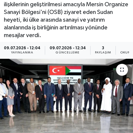
ilişkilerinin geliştirilmesi amacıyla Mersin Organize
Resmi İlan
Sanayi Bölgesi'ni (OSB) ziyaret eden Sudan
heyeti, iki ülke arasında sanayi ve yatırım
Sağlık
alanlarında iş birliğinin artırılması yönünde
mesajlar verdi.
Siyaset
09.07.2026 - 12:04
09.07.2026 - 12:34
3
3
YAYINLANMA
GÜNCELLEME
PAYLAŞIM
OKUNM
Spor
Yaşam