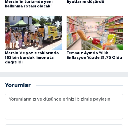
Mersin'in turizmde yeni
fiyatlarını düşürdü
kalkınma rotası olacak'
Mersin'de yaz sıcaklarında
Temmuz Ayında Yıllık
163 bin bardak limonata
Enflasyon Yüzde 31,75 Oldu
dağıtıldı
Yorumlar