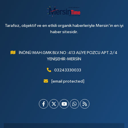
Tarafsız, objektif ve en etkili organik haberleriyle Mersin'in en iyi
haber sitesidir.
İNÖNÜ MAH.GMK BLV.NO :413 ALİYE POZCU APT.2/4
YENİŞEHİR-MERSİN
03243330033
[email protected]