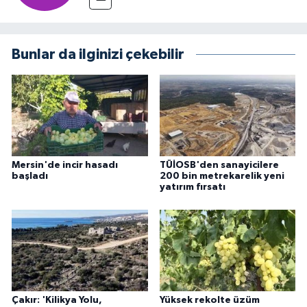
Bunlar da ilginizi çekebilir
Mersin'de incir hasadı
TÜİOSB'den sanayicilere
başladı
200 bin metrekarelik yeni
yatırım fırsatı
Çakır: 'Kilikya Yolu,
Yüksek rekolte üzüm