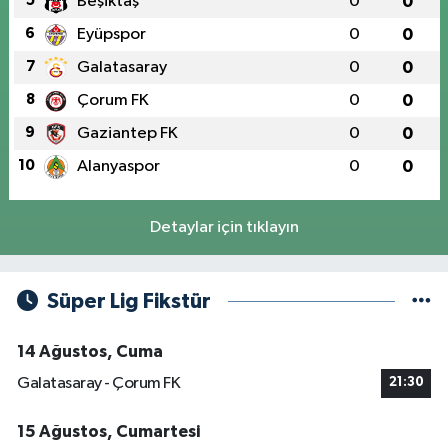
5
Beşiktaş
0
0
6
Eyüpspor
0
0
7
Galatasaray
0
0
8
Çorum FK
0
0
9
Gaziantep FK
0
0
10
Alanyaspor
0
0
Detaylar için tıklayın
Süper Lig Fikstür
14 Ağustos, Cuma
Galatasaray - Çorum FK
21:30
15 Ağustos, Cumartesi