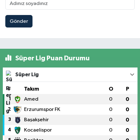
Gönder
Süper Lig Puan Durumu
Süper Lig
#
Takım
O
P
1
Amed
0
0
2
Erzurumspor FK
0
0
3
Başakşehir
0
0
4
Kocaelispor
0
0