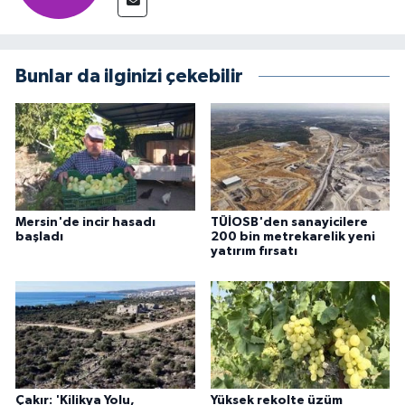
Bunlar da ilginizi çekebilir
Mersin'de incir hasadı
TÜİOSB'den sanayicilere
başladı
200 bin metrekarelik yeni
yatırım fırsatı
Çakır: 'Kilikya Yolu,
Yüksek rekolte üzüm