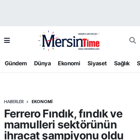
Asayiş
Hava Durumu
Bilim-Teknoloji
Trafik Durumu
Çevre
Süper Lig Puan Durumu ve Fikstür
Gündem
Dünya
Ekonomi
Siyaset
Sağlık
S
Dünya
Tüm Manşetler
Eğitim
Son Dakika Haberleri
HABERLER
EKONOMI
Ekonomi
Haber Arşivi
Ferrero Fındık, fındık ve
Gündem
mamulleri sektörünün
ihracat şampiyonu oldu
Kültür-Sanat