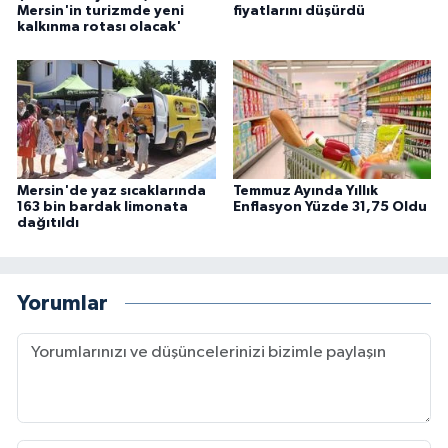
Mersin'in turizmde yeni
fiyatlarını düşürdü
kalkınma rotası olacak'
Mersin'de yaz sıcaklarında
Temmuz Ayında Yıllık
163 bin bardak limonata
Enflasyon Yüzde 31,75 Oldu
dağıtıldı
Yorumlar