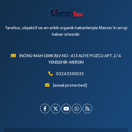
Tarafsız, objektif ve en etkili organik haberleriyle Mersin'in en iyi
haber sitesidir.
İNÖNÜ MAH.GMK BLV.NO :413 ALİYE POZCU APT.2/4
YENİŞEHİR-MERSİN
03243330033
[email protected]