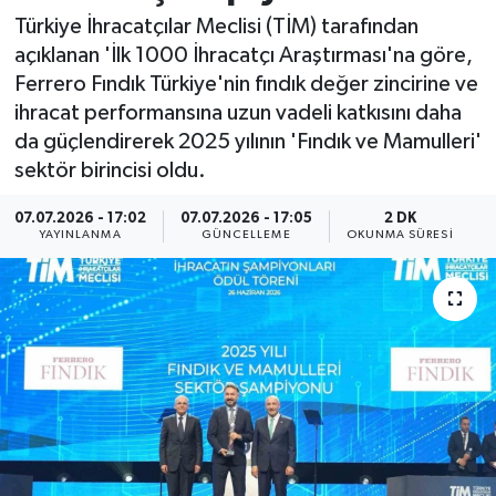
Türkiye İhracatçılar Meclisi (TİM) tarafından
Resmi İlan
açıklanan 'İlk 1000 İhracatçı Araştırması'na göre,
Ferrero Fındık Türkiye'nin fındık değer zincirine ve
Sağlık
ihracat performansına uzun vadeli katkısını daha
da güçlendirerek 2025 yılının 'Fındık ve Mamulleri'
Siyaset
sektör birincisi oldu.
Spor
07.07.2026 - 17:02
07.07.2026 - 17:05
2 DK
YAYINLANMA
GÜNCELLEME
OKUNMA SÜRESI
Yaşam