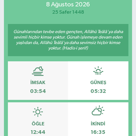
8 Ağustos 2026
Resmi İlan
25 Safer 1448
Sağlık
Günahlarından tevbe eden gençten, Allâhü Teâlâ'ya daha
sevimli hiçbir kimse yoktur. Günah işlemeye devam eden
Siyaset
yaşlıdan da, Allâhü Teâlâ'ya daha sevimsiz hiçbir kimse
yoktur. (Hadis-i şerif)
Spor
Yaşam
İMSAK
GÜNEŞ
03:54
05:32
ÖĞLE
İKINDI
12:44
16:35