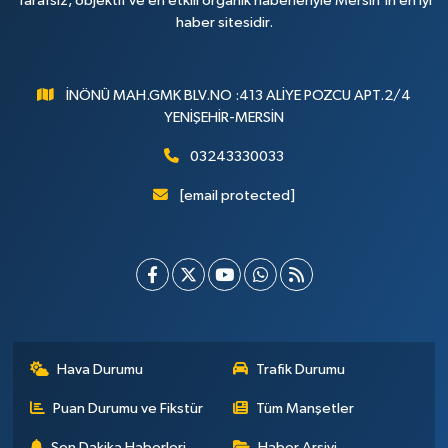
Tarafsız, objektif ve en etkili organik haberleriyle Mersin'in en iyi
haber sitesidir.
İNÖNÜ MAH.GMK BLV.NO :413 ALİYE POZCU APT.2/4
YENİŞEHİR-MERSİN
03243330033
[email protected]
Hava Durumu
Trafik Durumu
Puan Durumu ve Fikstür
Tüm Manşetler
Son Dakika Haberleri
Haber Arşivi