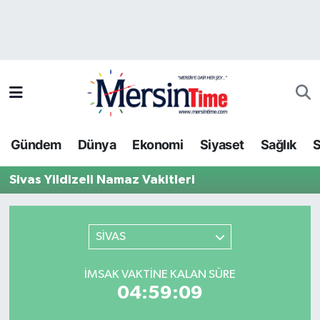
Asayiş
Hava Durumu
Bilim-Teknoloji
Trafik Durumu
Çevre
Süper Lig Puan Durumu ve Fikstür
Gündem
Dünya
Ekonomi
Siyaset
Sağlık
S
Dünya
Tüm Manşetler
Sivas Yildizeli Namaz Vakitleri
Eğitim
Son Dakika Haberleri
Ekonomi
Haber Arşivi
SİVAS
Gündem
İMSAK VAKTINE KALAN SÜRE
04:59:09
Kültür-Sanat