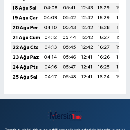
18 Ağu Sal
04:08
05:41
12:43
16:29
19:34
19 Ağu Çar
04:09
05:42
12:42
16:29
19:33
20 Ağu Per
04:10
05:43
12:42
16:28
19:31
21 Ağu Cum
04:12
05:44
12:42
16:27
19:30
22 Ağu Cts
04:13
05:45
12:42
16:27
19:29
23 Ağu Paz
04:14
05:46
12:41
16:26
19:27
24 Ağu Pts
04:16
05:47
12:41
16:25
19:26
25 Ağu Sal
04:17
05:48
12:41
16:24
19:24