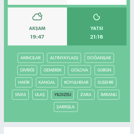
AKŞAM
YATSI
19:47
21:18
AKINCILAR
ALTINYAYLA(S)
DOĞANŞAR
DİVRİĞİ
GEMEREK
GÖLOVA
GÜRÜN
HAFİK
KANGAL
KOYULHİSAR
SUŞEHRİ
SİVAS
ULAŞ
YILDIZELİ
ZARA
İMRANLI
ŞARKIŞLA