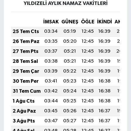
YILDIZELİ AYLIK NAMAZ VAKITLERI
İMSAK
GÜNEŞ
ÖĞLE
İKINDI
AKŞA
25 Tem Cts
03:34
05:19
12:45
16:39
20:02
26 Tem Paz
03:35
05:20
12:45
16:39
20:01
27 Tem Pts
03:37
05:21
12:45
16:39
20:00
28 Tem Sal
03:38
05:21
12:45
16:39
19:59
29 Tem Çar
03:39
05:22
12:45
16:39
19:58
30 Tem Per
03:41
05:23
12:45
16:38
19:57
31 Tem Cum
03:42
05:24
12:45
16:38
19:56
1 Ağu Cts
03:44
05:25
12:45
16:38
19:55
2 Ağu Paz
03:45
05:26
12:45
16:37
19:54
3 Ağu Pts
03:47
05:27
12:45
16:37
19:53
4 Ağu Sal
03:48
05:28
12:45
16:37
19:52