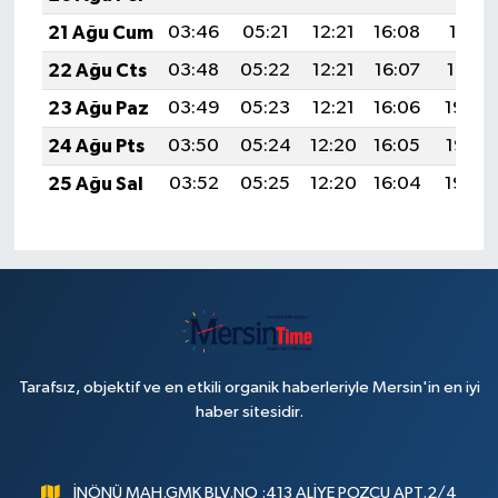
21 Ağu Cum
03:46
05:21
12:21
16:08
19:11
22 Ağu Cts
03:48
05:22
12:21
16:07
19:10
23 Ağu Paz
03:49
05:23
12:21
16:06
19:08
24 Ağu Pts
03:50
05:24
12:20
16:05
19:07
25 Ağu Sal
03:52
05:25
12:20
16:04
19:05
Tarafsız, objektif ve en etkili organik haberleriyle Mersin'in en iyi
haber sitesidir.
İNÖNÜ MAH.GMK BLV.NO :413 ALİYE POZCU APT.2/4