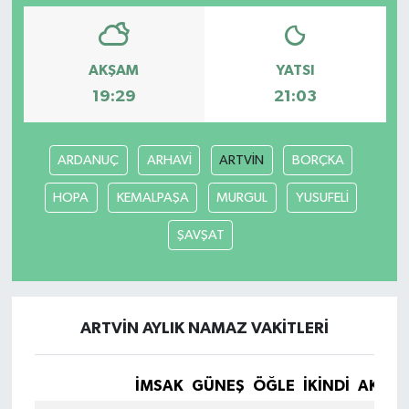
AKŞAM
YATSI
19:29
21:03
ARDANUÇ
ARHAVİ
ARTVİN
BORÇKA
HOPA
KEMALPAŞA
MURGUL
YUSUFELİ
ŞAVŞAT
ARTVİN AYLIK NAMAZ VAKITLERI
İMSAK
GÜNEŞ
ÖĞLE
İKINDI
AKŞA