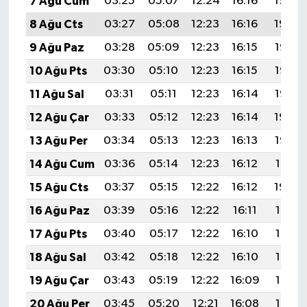
7 Ağu Cum
03:25
05:07
12:24
16:16
19:30
8 Ağu Cts
03:27
05:08
12:23
16:16
19:29
9 Ağu Paz
03:28
05:09
12:23
16:15
19:28
10 Ağu Pts
03:30
05:10
12:23
16:15
19:27
11 Ağu Sal
03:31
05:11
12:23
16:14
19:25
12 Ağu Çar
03:33
05:12
12:23
16:14
19:24
13 Ağu Per
03:34
05:13
12:23
16:13
19:23
14 Ağu Cum
03:36
05:14
12:23
16:12
19:21
15 Ağu Cts
03:37
05:15
12:22
16:12
19:20
16 Ağu Paz
03:39
05:16
12:22
16:11
19:18
17 Ağu Pts
03:40
05:17
12:22
16:10
19:17
18 Ağu Sal
03:42
05:18
12:22
16:10
19:16
19 Ağu Çar
03:43
05:19
12:22
16:09
19:14
20 Ağu Per
03:45
05:20
12:21
16:08
19:13