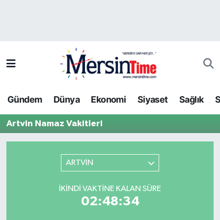
Asayiş
Hava Durumu
Bilim-Teknoloji
Trafik Durumu
Çevre
Süper Lig Puan Durumu ve Fikstür
Gündem
Dünya
Ekonomi
Siyaset
Sağlık
S
Dünya
Tüm Manşetler
Artvin Namaz Vakitleri
Eğitim
Son Dakika Haberleri
Ekonomi
Haber Arşivi
ARTVİN
Gündem
İKINDI VAKTINE KALAN SÜRE
02:48:34
Kültür-Sanat