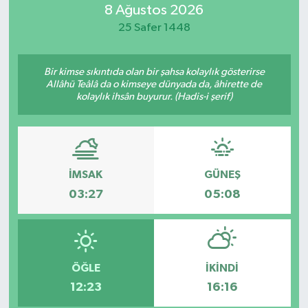
8 Ağustos 2026
Resmi İlan
25 Safer 1448
Sağlık
Bir kimse sıkıntıda olan bir şahsa kolaylık gösterirse
Allâhü Teâlâ da o kimseye dünyada da, âhirette de
Siyaset
kolaylık ihsân buyurur. (Hadis-i şerif)
Spor
Yaşam
İMSAK
GÜNEŞ
03:27
05:08
ÖĞLE
İKINDI
12:23
16:16