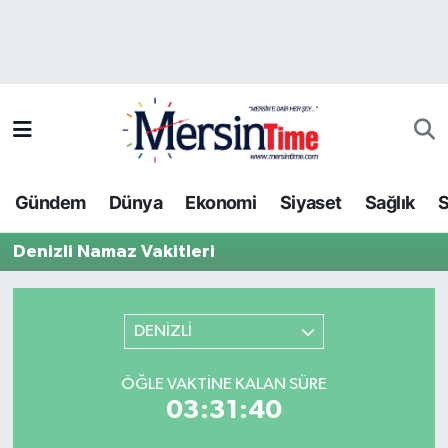
Asayiş
Hava Durumu
Bilim-Teknoloji
Trafik Durumu
Çevre
Süper Lig Puan Durumu ve Fikstür
Gündem
Dünya
Ekonomi
Siyaset
Sağlık
S
Dünya
Tüm Manşetler
Denizli Namaz Vakitleri
Eğitim
Son Dakika Haberleri
Ekonomi
Haber Arşivi
DENİZLİ
Gündem
ÖĞLE VAKTINE KALAN SÜRE
03:31:40
Kültür-Sanat