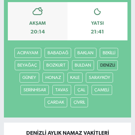
AKŞAM
YATSI
20:14
21:41
ACIPAYAM
BABADAĞ
BAKLAN
BEKİLLİ
BEYAĞAÇ
BOZKURT
BULDAN
DENİZLİ
GÜNEY
HONAZ
KALE
SARAYKÖY
SERİNHİSAR
TAVAS
ÇAL
ÇAMELİ
ÇARDAK
ÇİVRİL
DENİZLİ AYLIK NAMAZ VAKITLERI