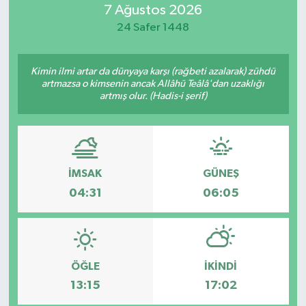
7 Ağustos 2026
Resmi İlan
24 Safer 1448
Sağlık
Kimin ilmi artar da dünyaya karşı (rağbeti azalarak) zühdü
artmazsa o kimsenin ancak Allâhü Teâlâ'dan uzaklığı
Siyaset
artmış olur. (Hadis-i şerif)
Spor
Yaşam
İMSAK
GÜNEŞ
04:31
06:05
ÖĞLE
İKINDI
13:15
17:02