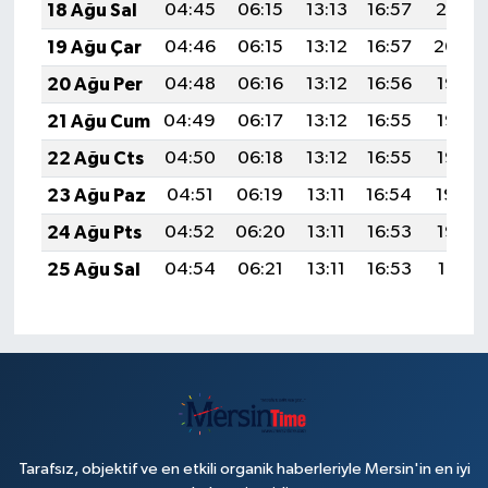
18 Ağu Sal
04:45
06:15
13:13
16:57
20:01
19 Ağu Çar
04:46
06:15
13:12
16:57
20:00
20 Ağu Per
04:48
06:16
13:12
16:56
19:58
21 Ağu Cum
04:49
06:17
13:12
16:55
19:57
22 Ağu Cts
04:50
06:18
13:12
16:55
19:56
23 Ağu Paz
04:51
06:19
13:11
16:54
19:54
24 Ağu Pts
04:52
06:20
13:11
16:53
19:53
25 Ağu Sal
04:54
06:21
13:11
16:53
19:51
Tarafsız, objektif ve en etkili organik haberleriyle Mersin'in en iyi