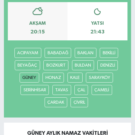
AKŞAM
YATSI
20:15
21:43
ACIPAYAM
BABADAĞ
BAKLAN
BEKİLLİ
BEYAĞAÇ
BOZKURT
BULDAN
DENİZLİ
GÜNEY
HONAZ
KALE
SARAYKÖY
SERİNHİSAR
TAVAS
ÇAL
ÇAMELİ
ÇARDAK
ÇİVRİL
GÜNEY AYLIK NAMAZ VAKITLERI