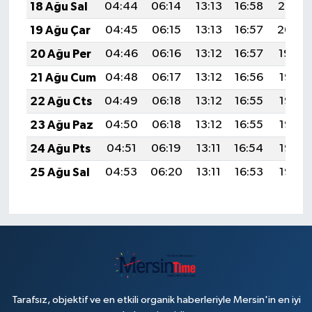
18 Ağu Sal
04:44
06:14
13:13
16:58
20:02
19 Ağu Çar
04:45
06:15
13:13
16:57
20:00
20 Ağu Per
04:46
06:16
13:12
16:57
19:59
21 Ağu Cum
04:48
06:17
13:12
16:56
19:58
22 Ağu Cts
04:49
06:18
13:12
16:55
19:56
23 Ağu Paz
04:50
06:18
13:12
16:55
19:55
24 Ağu Pts
04:51
06:19
13:11
16:54
19:53
25 Ağu Sal
04:53
06:20
13:11
16:53
19:52
Tarafsız, objektif ve en etkili organik haberleriyle Mersin'in en iyi