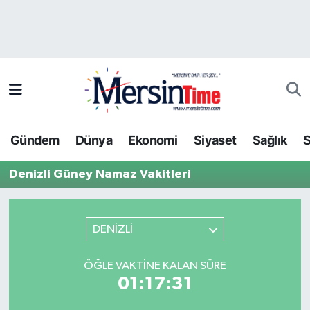
Asayiş
Hava Durumu
Bilim-Teknoloji
Trafik Durumu
Çevre
Süper Lig Puan Durumu ve Fikstür
Gündem
Dünya
Ekonomi
Siyaset
Sağlık
S
Dünya
Tüm Manşetler
Denizli Güney Namaz Vakitleri
Eğitim
Son Dakika Haberleri
Ekonomi
Haber Arşivi
DENİZLİ
Gündem
ÖĞLE VAKTINE KALAN SÜRE
01:17:31
Kültür-Sanat