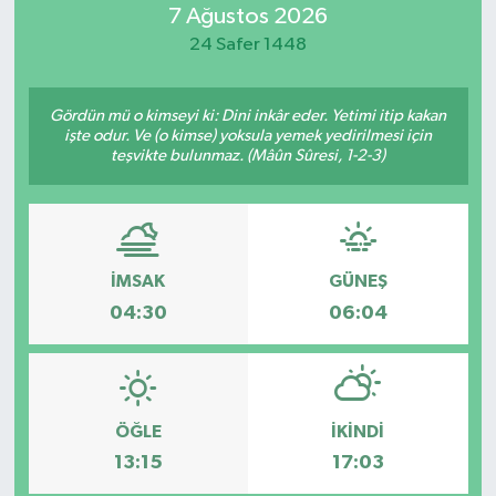
7 Ağustos 2026
Resmi İlan
24 Safer 1448
Sağlık
Gördün mü o kimseyi ki: Dini inkâr eder. Yetimi itip kakan
işte odur. Ve (o kimse) yoksula yemek yedirilmesi için
Siyaset
teşvikte bulunmaz. (Mâûn Sûresi, 1-2-3)
Spor
Yaşam
İMSAK
GÜNEŞ
04:30
06:04
ÖĞLE
İKINDI
13:15
17:03