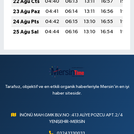
22 Ağu Cts
04:40
06:13
13:11
16:57
19:59
23 Ağu Paz
04:41
06:14
13:11
16:56
19:58
24 Ağu Pts
04:42
06:15
13:10
16:55
19:56
25 Ağu Sal
04:44
06:16
13:10
16:54
19:55
Tarafsız, objektif ve en etkili organik haberleriyle Mersin'in en iyi
haber sitesidir.
İNÖNÜ MAH.GMK BLV.NO :413 ALİYE POZCU APT.2/4
YENİŞEHİR-MERSİN
03243330033