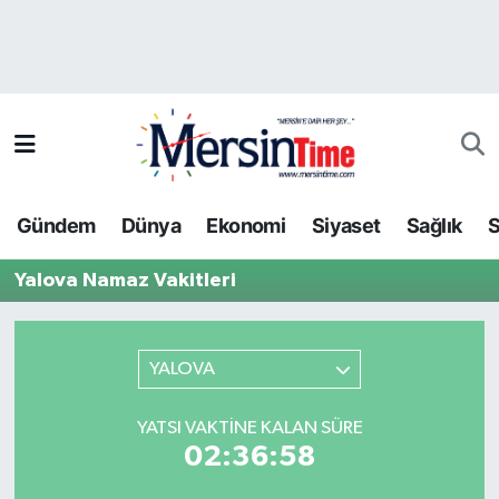
Asayiş
Hava Durumu
Bilim-Teknoloji
Trafik Durumu
Çevre
Süper Lig Puan Durumu ve Fikstür
Gündem
Dünya
Ekonomi
Siyaset
Sağlık
S
Dünya
Tüm Manşetler
Yalova Namaz Vakitleri
Eğitim
Son Dakika Haberleri
Ekonomi
Haber Arşivi
YALOVA
Gündem
YATSI VAKTINE KALAN SÜRE
02:36:58
Kültür-Sanat