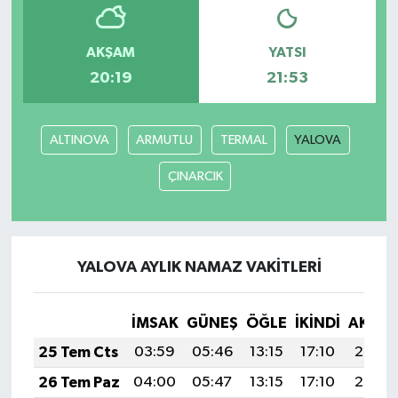
AKŞAM
YATSI
20:19
21:53
ALTINOVA
ARMUTLU
TERMAL
YALOVA
ÇINARCIK
YALOVA AYLIK NAMAZ VAKITLERI
İMSAK
GÜNEŞ
ÖĞLE
İKINDI
AKŞA
25 Tem Cts
03:59
05:46
13:15
17:10
20:33
26 Tem Paz
04:00
05:47
13:15
17:10
20:32