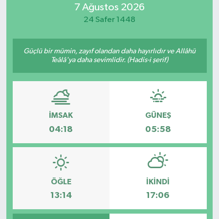
7 Ağustos 2026
Resmi İlan
24 Safer 1448
Sağlık
Güçlü bir mümin, zayıf olandan daha hayırlıdır ve Allâhü
Teâlâ'ya daha sevimlidir. (Hadis-i şerif)
Siyaset
Spor
İMSAK
GÜNEŞ
Yaşam
04:18
05:58
ÖĞLE
İKINDI
13:14
17:06