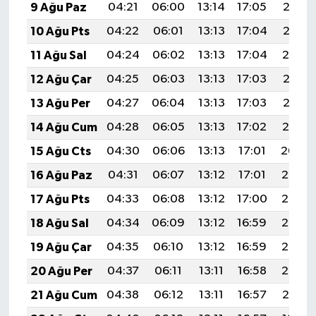
9 Ağu Paz
04:21
06:00
13:14
17:05
20:17
10 Ağu Pts
04:22
06:01
13:13
17:04
20:16
11 Ağu Sal
04:24
06:02
13:13
17:04
20:14
12 Ağu Çar
04:25
06:03
13:13
17:03
20:13
13 Ağu Per
04:27
06:04
13:13
17:03
20:12
14 Ağu Cum
04:28
06:05
13:13
17:02
20:10
15 Ağu Cts
04:30
06:06
13:13
17:01
20:09
16 Ağu Paz
04:31
06:07
13:12
17:01
20:08
17 Ağu Pts
04:33
06:08
13:12
17:00
20:06
18 Ağu Sal
04:34
06:09
13:12
16:59
20:05
19 Ağu Çar
04:35
06:10
13:12
16:59
20:03
20 Ağu Per
04:37
06:11
13:11
16:58
20:02
21 Ağu Cum
04:38
06:12
13:11
16:57
20:01