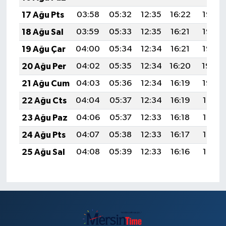
17 Ağu Pts
03:58
05:32
12:35
16:22
19:28
18 Ağu Sal
03:59
05:33
12:35
16:21
19:26
19 Ağu Çar
04:00
05:34
12:34
16:21
19:25
20 Ağu Per
04:02
05:35
12:34
16:20
19:24
21 Ağu Cum
04:03
05:36
12:34
16:19
19:22
22 Ağu Cts
04:04
05:37
12:34
16:19
19:21
23 Ağu Paz
04:06
05:37
12:33
16:18
19:19
24 Ağu Pts
04:07
05:38
12:33
16:17
19:18
25 Ağu Sal
04:08
05:39
12:33
16:16
19:16