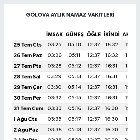
GÖLOVA AYLIK NAMAZ VAKITLERI
İMSAK
GÜNEŞ
ÖĞLE
İKINDI
AKŞA
25 Tem Cts
03:25
05:10
12:37
16:32
19:54
26 Tem Paz
03:26
05:11
12:37
16:32
19:53
27 Tem Pts
03:28
05:12
12:37
16:31
19:52
28 Tem Sal
03:29
05:13
12:37
16:31
19:51
29 Tem Çar
03:30
05:14
12:37
16:31
19:50
30 Tem Per
03:32
05:15
12:37
16:31
19:49
31 Tem Cum
03:33
05:16
12:37
16:30
19:48
1 Ağu Cts
03:35
05:17
12:37
16:30
19:47
2 Ağu Paz
03:36
05:18
12:37
16:30
19:46