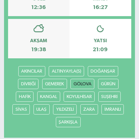
12:36
16:27
AKŞAM
YATSI
19:38
21:09
AKINCILAR
ALTINYAYLA(S)
DOĞANŞAR
DİVRİĞİ
GEMEREK
GÖLOVA
GÜRÜN
HAFİK
KANGAL
KOYULHİSAR
SUŞEHRİ
SİVAS
ULAŞ
YILDIZELİ
ZARA
İMRANLI
ŞARKIŞLA