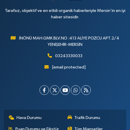
Tarafsız, objektif ve en etkili organik haberleriyle Mersin'in en iyi
haber sitesidir.
İNÖNÜ MAH.GMK BLV.NO :413 ALİYE POZCU APT.2/4
YENİŞEHİR-MERSİN
03243330033
[email protected]
Hava Durumu
Trafik Durumu
Puan Durumu ve Fikstür
Tüm Manşetler