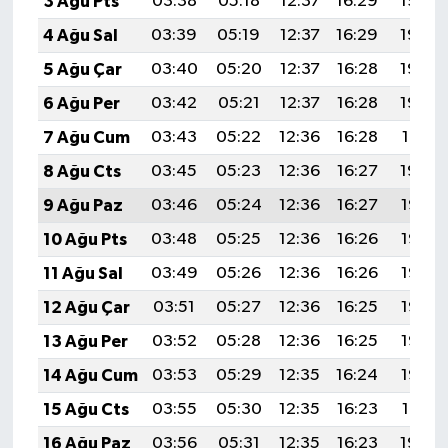
3 Ağu Pts
03:38
05:18
12:37
16:29
19:45
4 Ağu Sal
03:39
05:19
12:37
16:29
19:44
5 Ağu Çar
03:40
05:20
12:37
16:28
19:43
6 Ağu Per
03:42
05:21
12:37
16:28
19:42
7 Ağu Cum
03:43
05:22
12:36
16:28
19:41
8 Ağu Cts
03:45
05:23
12:36
16:27
19:40
9 Ağu Paz
03:46
05:24
12:36
16:27
19:38
10 Ağu Pts
03:48
05:25
12:36
16:26
19:37
11 Ağu Sal
03:49
05:26
12:36
16:26
19:36
12 Ağu Çar
03:51
05:27
12:36
16:25
19:35
13 Ağu Per
03:52
05:28
12:36
16:25
19:33
14 Ağu Cum
03:53
05:29
12:35
16:24
19:32
15 Ağu Cts
03:55
05:30
12:35
16:23
19:31
16 Ağu Paz
03:56
05:31
12:35
16:23
19:29