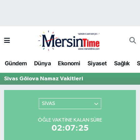
Asayiş
Hava Durumu
Bilim-Teknoloji
Trafik Durumu
Çevre
Süper Lig Puan Durumu ve Fikstür
Gündem
Dünya
Ekonomi
Siyaset
Sağlık
S
Dünya
Tüm Manşetler
Sivas Gölova Namaz Vakitleri
Eğitim
Son Dakika Haberleri
Ekonomi
Haber Arşivi
SİVAS
Gündem
ÖĞLE VAKTINE KALAN SÜRE
02:07:25
Kültür-Sanat