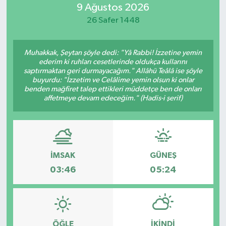
9 Ağustos 2026
Resmi İlan
26 Safer 1448
Sağlık
Muhakkak, Şeytan şöyle dedi: "Yâ Rabbi! İzzetine yemin
ederim ki ruhları cesetlerinde oldukça kullarını
Siyaset
saptırmaktan geri durmayacağım." Allâhü Teâlâ ise şöyle
buyurdu: "İzzetim ve Celâlime yemin olsun ki onlar
benden mağfiret talep ettikleri müddetçe ben de onları
Spor
affetmeye devam edeceğim." (Hadis-i şerif)
Yaşam
İMSAK
GÜNEŞ
03:46
05:24
ÖĞLE
İKINDI