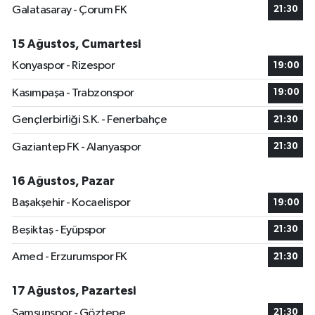
Galatasaray - Çorum FK
21:30
15 Ağustos, Cumartesi
Konyaspor - Rizespor
19:00
Kasımpaşa - Trabzonspor
19:00
Gençlerbirliği S.K. - Fenerbahçe
21:30
Gaziantep FK - Alanyaspor
21:30
16 Ağustos, Pazar
Başakşehir - Kocaelispor
19:00
Beşiktaş - Eyüpspor
21:30
Amed - Erzurumspor FK
21:30
17 Ağustos, Pazartesi
Samsunspor - Göztepe
21:30