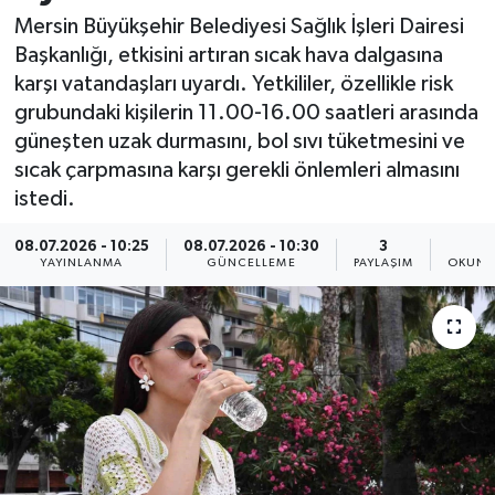
Mersin Büyükşehir Belediyesi Sağlık İşleri Dairesi
Resmi İlan
Başkanlığı, etkisini artıran sıcak hava dalgasına
karşı vatandaşları uyardı. Yetkililer, özellikle risk
Sağlık
grubundaki kişilerin 11.00-16.00 saatleri arasında
güneşten uzak durmasını, bol sıvı tüketmesini ve
Siyaset
sıcak çarpmasına karşı gerekli önlemleri almasını
istedi.
Spor
08.07.2026 - 10:25
08.07.2026 - 10:30
3
2
Yaşam
YAYINLANMA
GÜNCELLEME
PAYLAŞIM
OKUNM