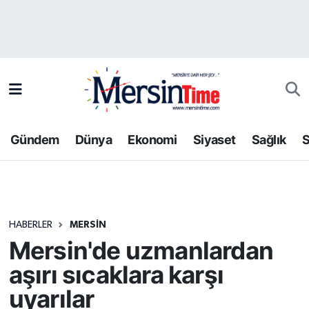
Asayiş
Hava Durumu
Bilim-Teknoloji
Trafik Durumu
Çevre
Süper Lig Puan Durumu ve Fikstür
Gündem
Dünya
Ekonomi
Siyaset
Sağlık
S
Dünya
Tüm Manşetler
Eğitim
Son Dakika Haberleri
HABERLER
MERSIN
Ekonomi
Haber Arşivi
Mersin'de uzmanlardan
Gündem
aşırı sıcaklara karşı
uyarılar
Kültür-Sanat