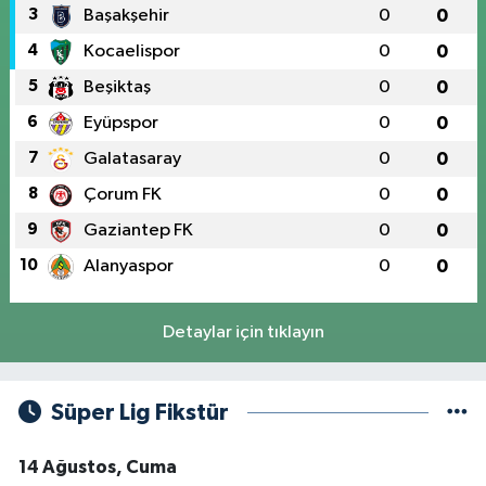
3
Başakşehir
0
0
4
Kocaelispor
0
0
5
Beşiktaş
0
0
6
Eyüpspor
0
0
7
Galatasaray
0
0
8
Çorum FK
0
0
9
Gaziantep FK
0
0
10
Alanyaspor
0
0
Detaylar için tıklayın
Süper Lig Fikstür
14 Ağustos, Cuma