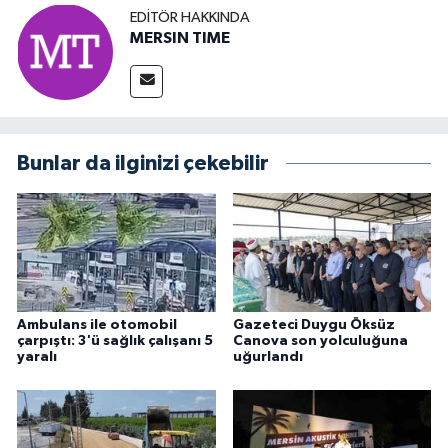
EDITÖR HAKKINDA
MERSIN TIME
Bunlar da ilginizi çekebilir
Ambulans ile otomobil
Gazeteci Duygu Öksüz
çarpıştı: 3'ü sağlık çalışanı 5
Canova son yolculuğuna
yaralı
uğurlandı