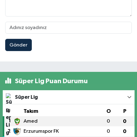
Gönder
Süper Lig Puan Durumu
Süper Lig
#
Takım
O
P
1
Amed
0
0
2
Erzurumspor FK
0
0