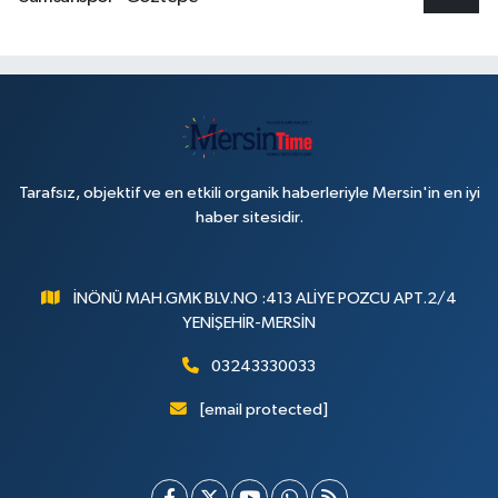
Tarafsız, objektif ve en etkili organik haberleriyle Mersin'in en iyi
haber sitesidir.
İNÖNÜ MAH.GMK BLV.NO :413 ALİYE POZCU APT.2/4
YENİŞEHİR-MERSİN
03243330033
[email protected]