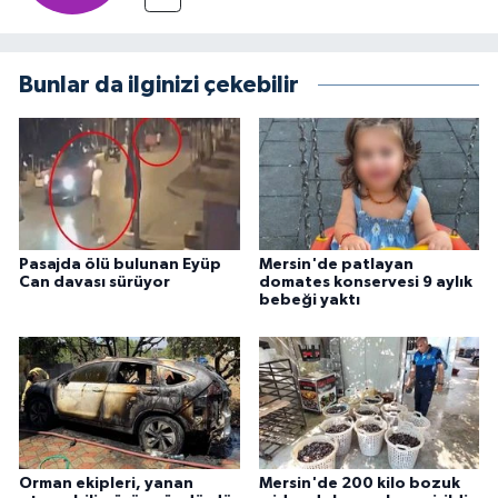
Bunlar da ilginizi çekebilir
Pasajda ölü bulunan Eyüp
Mersin'de patlayan
Can davası sürüyor
domates konservesi 9 aylık
bebeği yaktı
Orman ekipleri, yanan
Mersin'de 200 kilo bozuk