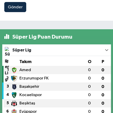
Gönder
Süper Lig Puan Durumu
Süper Lig
#
Takım
O
P
1
Amed
0
0
2
Erzurumspor FK
0
0
3
Başakşehir
0
0
4
Kocaelispor
0
0
5
Beşiktaş
0
0
6
Eyüpspor
0
0