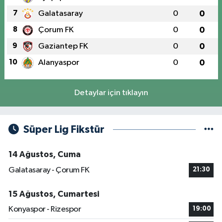
7
Galatasaray
0
0
8
Çorum FK
0
0
9
Gaziantep FK
0
0
10
Alanyaspor
0
0
Detaylar için tıklayın
Süper Lig Fikstür
14 Ağustos, Cuma
Galatasaray - Çorum FK
21:30
15 Ağustos, Cumartesi
Konyaspor - Rizespor
19:00