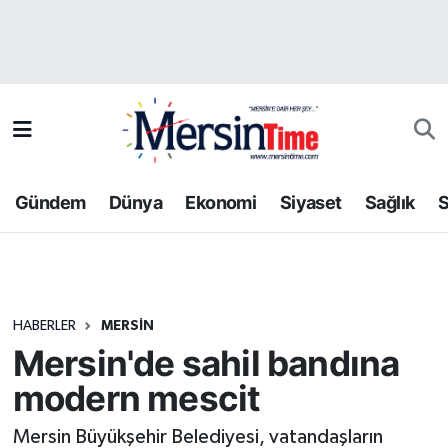
Asayiş
Hava Durumu
Bilim-Teknoloji
Trafik Durumu
Çevre
Süper Lig Puan Durumu ve Fikstür
Gündem
Dünya
Ekonomi
Siyaset
Sağlık
S
Dünya
Tüm Manşetler
Eğitim
Son Dakika Haberleri
HABERLER
MERSIN
Ekonomi
Haber Arşivi
Mersin'de sahil bandına
Gündem
modern mescit
Kültür-Sanat
Mersin Büyükşehir Belediyesi, vatandaşların