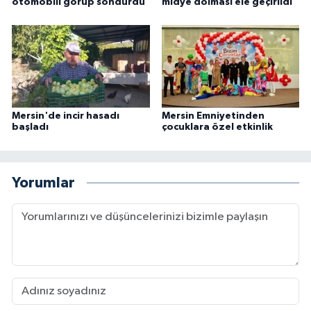
otomobili görüp söndürdü
midye dolması ele geçirildi
Mersin'de incir hasadı
Mersin Emniyetinden
başladı
çocuklara özel etkinlik
Yorumlar