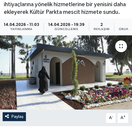
ihtiyaçlarına yönelik hizmetlerine bir yenisini daha
Resmi İlan
ekleyerek Kültür Parkta mescit hizmete sundu.
Sağlık
14.04.2026 - 11:03
14.04.2026 - 19:39
2
1
YAYINLANMA
GÜNCELLEME
PAYLAŞIM
OKUNMA
Siyaset
Spor
Yaşam
Paylaş
-
+
A
A