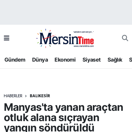
Asayiş
Hava Durumu
Bilim-Teknoloji
Trafik Durumu
Çevre
Süper Lig Puan Durumu ve Fikstür
Gündem
Dünya
Ekonomi
Siyaset
Sağlık
S
Dünya
Tüm Manşetler
Eğitim
Son Dakika Haberleri
HABERLER
BALIKESIR
Ekonomi
Haber Arşivi
Manyas'ta yanan araçtan
Gündem
otluk alana sıçrayan
yangın söndürüldü
Kültür-Sanat