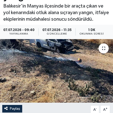
Balıkesir'in Manyas ilçesinde bir araçta çıkan ve
Resmi İlan
yol kenarındaki otluk alana sıçrayan yangın, itfaiye
ekiplerinin müdahalesi sonucu söndürüldü.
Sağlık
07.07.2026 - 09:40
07.07.2026 - 11:35
1 DK
Siyaset
YAYINLANMA
GÜNCELLEME
OKUNMA SÜRESI
Spor
Yaşam
Paylaş
-
+
A
A