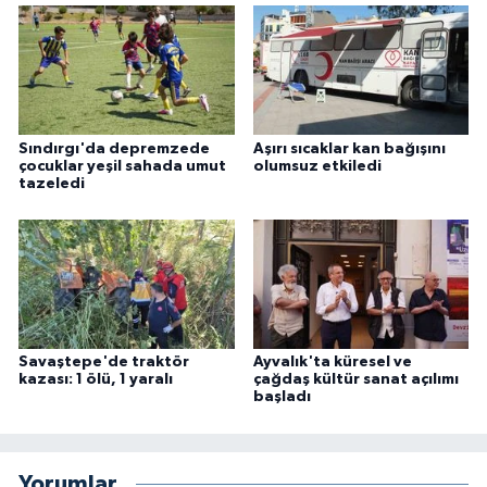
Sındırgı'da depremzede
Aşırı sıcaklar kan bağışını
çocuklar yeşil sahada umut
olumsuz etkiledi
tazeledi
Savaştepe'de traktör
Ayvalık'ta küresel ve
kazası: 1 ölü, 1 yaralı
çağdaş kültür sanat açılımı
başladı
Yorumlar