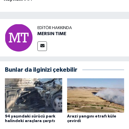
EDITÖR HAKKINDA
MERSIN TIME
Bunlar da ilginizi çekebilir
94 yaşındaki sürücü park
Arazi yangını etrafı küle
halindeki araçlara çarptı
çevirdi