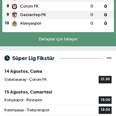
8
Çorum FK
0
0
9
Gaziantep FK
0
0
10
Alanyaspor
0
0
Detaylar için tıklayın
Süper Lig Fikstür
14 Ağustos, Cuma
Galatasaray - Çorum FK
21:30
15 Ağustos, Cumartesi
Konyaspor - Rizespor
19:00
Kasımpaşa - Trabzonspor
19:00