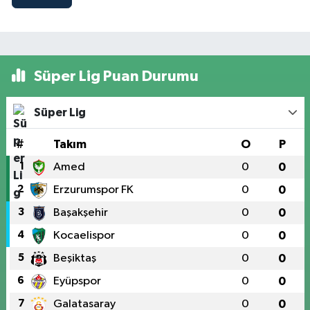
Süper Lig Puan Durumu
Süper Lig
#
Takım
O
P
1
Amed
0
0
2
Erzurumspor FK
0
0
3
Başakşehir
0
0
4
Kocaelispor
0
0
5
Beşiktaş
0
0
6
Eyüpspor
0
0
7
Galatasaray
0
0