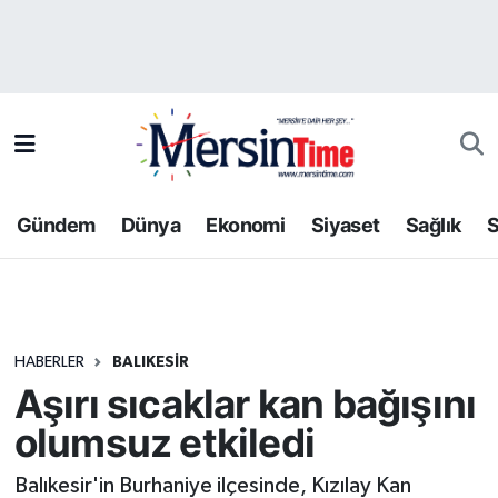
Asayiş
Hava Durumu
Bilim-Teknoloji
Trafik Durumu
Çevre
Süper Lig Puan Durumu ve Fikstür
Gündem
Dünya
Ekonomi
Siyaset
Sağlık
S
Dünya
Tüm Manşetler
Eğitim
Son Dakika Haberleri
HABERLER
BALIKESIR
Ekonomi
Haber Arşivi
Aşırı sıcaklar kan bağışını
Gündem
olumsuz etkiledi
Kültür-Sanat
Balıkesir'in Burhaniye ilçesinde, Kızılay Kan