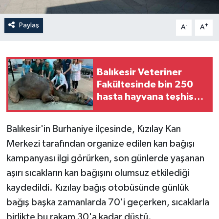
Paylaş
-
+
A
A
Balıkesir Veteriner
Fakültesinde bin 250
hasta hayvana teşhis
ve tedavi hizmeti
sunuldu
Balıkesir'in Burhaniye ilçesinde, Kızılay Kan
Merkezi tarafından organize edilen kan bağışı
kampanyası ilgi görürken, son günlerde yaşanan
aşırı sıcakların kan bağışını olumsuz etkilediği
kaydedildi. Kızılay bağış otobüsünde günlük
bağış başka zamanlarda 70'i geçerken, sıcaklarla
birlikte bu rakam 30'a kadar düştü.