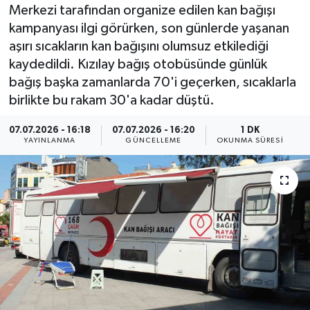
Merkezi tarafından organize edilen kan bağışı
Resmi İlan
kampanyası ilgi görürken, son günlerde yaşanan
aşırı sıcakların kan bağışını olumsuz etkilediği
Sağlık
kaydedildi. Kızılay bağış otobüsünde günlük
bağış başka zamanlarda 70'i geçerken, sıcaklarla
Siyaset
birlikte bu rakam 30'a kadar düştü.
Spor
07.07.2026 - 16:18
07.07.2026 - 16:20
1 DK
YAYINLANMA
GÜNCELLEME
OKUNMA SÜRESI
Yaşam