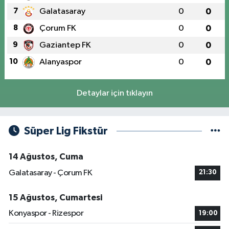
7
Galatasaray
0
0
8
Çorum FK
0
0
9
Gaziantep FK
0
0
10
Alanyaspor
0
0
Detaylar için tıklayın
Süper Lig Fikstür
14 Ağustos, Cuma
Galatasaray - Çorum FK
21:30
15 Ağustos, Cumartesi
Konyaspor - Rizespor
19:00