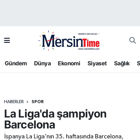
Asayiş
Hava Durumu
Bilim-Teknoloji
Trafik Durumu
Çevre
Süper Lig Puan Durumu ve Fikstür
Gündem
Dünya
Ekonomi
Siyaset
Sağlık
S
Dünya
Tüm Manşetler
Eğitim
Son Dakika Haberleri
HABERLER
SPOR
Ekonomi
Haber Arşivi
La Liga'da şampiyon
Gündem
Barcelona
Kültür-Sanat
İspanya La Liga'nın 35. haftasında Barcelona,