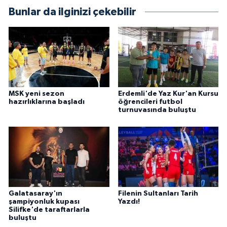
Bunlar da ilginizi çekebilir
MSK yeni sezon
Erdemli'de Yaz Kur'an Kursu
hazırlıklarına başladı
öğrencileri futbol
turnuvasında buluştu
Galatasaray'ın
Filenin Sultanları Tarih
şampiyonluk kupası
Yazdı!
Silifke'de taraftarlarla
buluştu