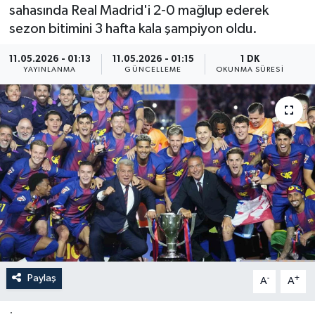
sahasında Real Madrid'i 2-0 mağlup ederek
Resmi İlan
sezon bitimini 3 hafta kala şampiyon oldu.
Sağlık
11.05.2026 - 01:13
11.05.2026 - 01:15
1 DK
YAYINLANMA
GÜNCELLEME
OKUNMA SÜRESI
Siyaset
Spor
Yaşam
Paylaş
-
+
A
A