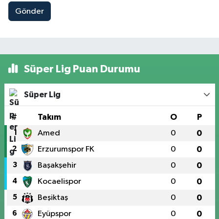
Gönder
Süper Lig Puan Durumu
Süper Lig
#
Takım
O
P
1
Amed
0
0
2
Erzurumspor FK
0
0
3
Başakşehir
0
0
4
Kocaelispor
0
0
5
Beşiktaş
0
0
6
Eyüpspor
0
0