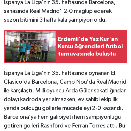
İspanya La Liga'nın 35. haftasında Barcelona,
sahasında Real Madrid'i 2-0 mağlup ederek
sezon bitimini 3 hafta kala şampiyon oldu.
Erdemli'de Yaz Kur'an
Kursu öğrencileri futbol
turnuvasında buluştu
İspanya La Liga'nın 35. haftasında oynanan El
Clasico'da Barcelona, Camp Nou'da Real Madrid
ile karşılaştı. Milli oyuncu Arda Güler sakatlığından
dolayı kadroda yer almazken, ev sahibi ekip ilk
yarıda bulduğu gollerle mücadeleyi 2-0 kazandı.
Barcelona'ya hem galibiyeti hem şampiyonluğu
getiren golleri Rashford ve Ferran Torres attı. Bu