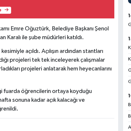
e
1
G
mı Emre Oğuztürk, Belediye Başkanı Şenol
n Karalı ile şube müdürleri katıldı.
1
K
 kesimiyle açıldı. Açılışın ardından stantları
K
dığı projeleri tek tek inceleyerek çalışmalar
rladıkları projeleri anlatarak hem heyecanlarını
G
G
diği fuarda öğrencilerin ortaya koyduğu
1
 hafta sonuna kadar açık kalacağı ve
B
renildi.
B
A