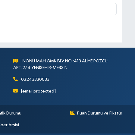
İNÖNÜ MAH.GMK BLV.NO :413 ALİYE POZCU
APT.2/4 YENİŞEHİR-MERSİN
03243330033
[email protected]
afik Durumu
Puan Durumu ve Fikstür
ber Arşivi