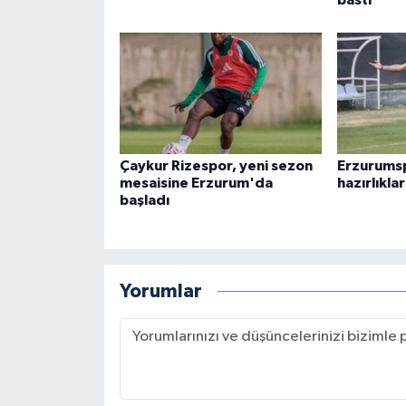
bastı
Çaykur Rizespor, yeni sezon
Erzurumsp
mesaisine Erzurum'da
hazırlıkla
başladı
Yorumlar