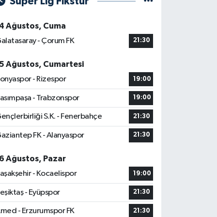
Süper Lig Fikstür
4 Ağustos, Cuma
alatasaray - Çorum FK
21:30
5 Ağustos, Cumartesi
onyaspor - Rizespor
19:00
asımpaşa - Trabzonspor
19:00
ençlerbirliği S.K. - Fenerbahçe
21:30
aziantep FK - Alanyaspor
21:30
6 Ağustos, Pazar
aşakşehir - Kocaelispor
19:00
eşiktaş - Eyüpspor
21:30
med - Erzurumspor FK
21:30