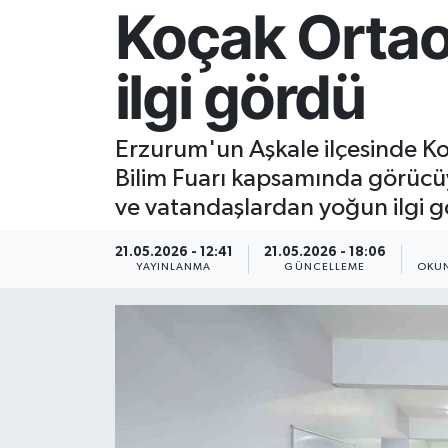
Koçak Ortao
Resmi İlan
ilgi gördü
Sağlık
Siyaset
Erzurum'un Aşkale ilçesinde Ko
Bilim Fuarı kapsamında görücüy
Spor
ve vatandaşlardan yoğun ilgi g
Yaşam
21.05.2026 - 12:41
21.05.2026 - 18:06
YAYINLANMA
GÜNCELLEME
OKUN