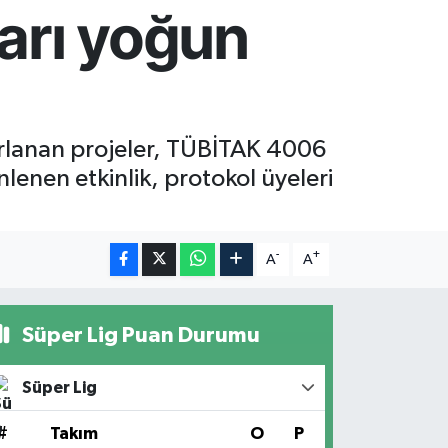
arı yoğun
ırlanan projeler, TÜBİTAK 4006
enen etkinlik, protokol üyeleri
-
+
A
A
Süper Lig Puan Durumu
Süper Lig
#
Takım
O
P