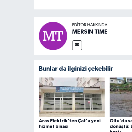
EDITÖR HAKKINDA
MERSIN TIME
Bunlar da ilginizi çekebilir
Aras Elektrik'ten Çat'a yeni
Oltu'da s
hizmet binası
dönüştü: E