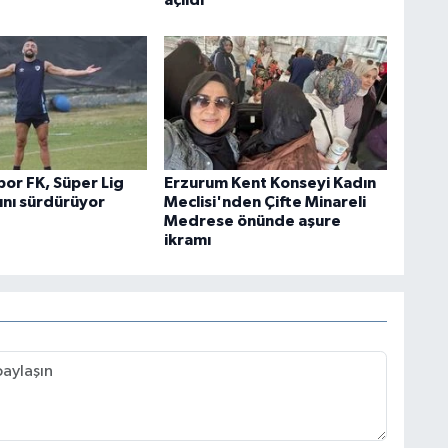
açıldı
or FK, Süper Lig
Erzurum Kent Konseyi Kadın
rını sürdürüyor
Meclisi'nden Çifte Minareli
Medrese önünde aşure
ikramı