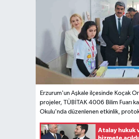
Erzurum'un Aşkale ilçesinde Koçak Ort
projeler, TÜBİTAK 4006 Bilim Fuarı k
Okulu'nda düzenlenen etkinlik, protok
Atalay hukuk 
hizmete açıldı