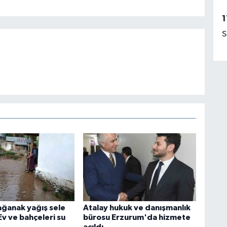
1
S
ağanak yağış sele
Atalay hukuk ve danışmanlık
v ve bahçeleri su
bürosu Erzurum'da hizmete