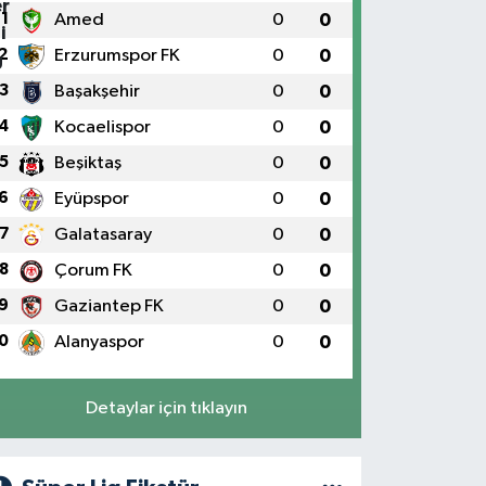
1
Amed
0
0
2
Erzurumspor FK
0
0
3
Başakşehir
0
0
4
Kocaelispor
0
0
5
Beşiktaş
0
0
6
Eyüpspor
0
0
7
Galatasaray
0
0
8
Çorum FK
0
0
9
Gaziantep FK
0
0
0
Alanyaspor
0
0
Detaylar için tıklayın