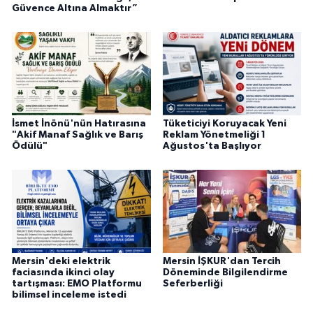
Güvence Altına Almaktır”
İsmet İnönü'nün Hatırasına
Tüketiciyi Koruyacak Yeni
"Akif Manaf Sağlık ve Barış
Reklam Yönetmeliği 1
Ödülü"
Ağustos'ta Başlıyor
Mersin'deki elektrik
Mersin İŞKUR'dan Tercih
faciasında ikinci olay
Döneminde Bilgilendirme
tartışması: EMO Platformu
Seferberliği
bilimsel inceleme istedi