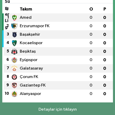
#
Takım
O
P
1
Amed
0
0
2
Erzurumspor FK
0
0
3
Başakşehir
0
0
4
Kocaelispor
0
0
5
Beşiktaş
0
0
6
Eyüpspor
0
0
7
Galatasaray
0
0
8
Çorum FK
0
0
9
Gaziantep FK
0
0
10
Alanyaspor
0
0
Detaylar için tıklayın