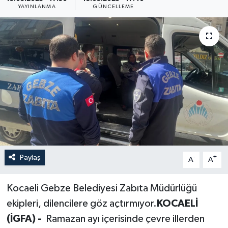
YAYINLANMA
GÜNCELLEME
Resmi İlan
Sağlık
Siyaset
Spor
Yaşam
Paylaş
-
+
A
A
Kocaeli Gebze Belediyesi Zabıta Müdürlüğü
ekipleri, dilencilere göz açtırmıyor.
KOCAELİ
(İGFA) -
Ramazan ayı içerisinde çevre illerden