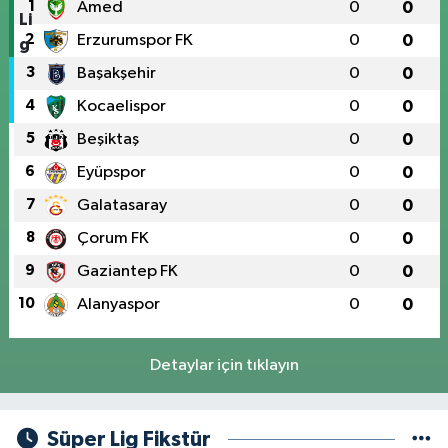
1
Amed
0
0
2
Erzurumspor FK
0
0
3
Başakşehir
0
0
4
Kocaelispor
0
0
5
Beşiktaş
0
0
6
Eyüpspor
0
0
7
Galatasaray
0
0
8
Çorum FK
0
0
9
Gaziantep FK
0
0
10
Alanyaspor
0
0
Detaylar için tıklayın
Süper Lig Fikstür