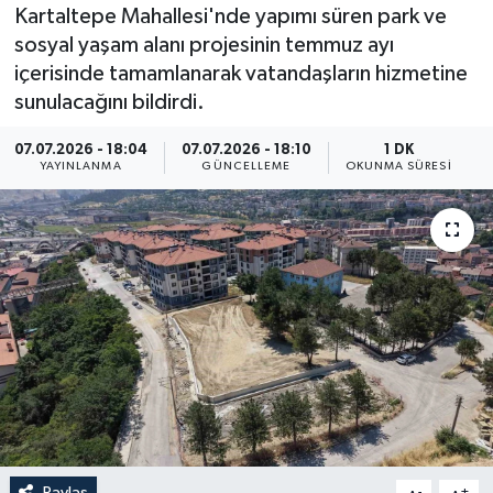
Kartaltepe Mahallesi'nde yapımı süren park ve
Resmi İlan
sosyal yaşam alanı projesinin temmuz ayı
içerisinde tamamlanarak vatandaşların hizmetine
Sağlık
sunulacağını bildirdi.
Siyaset
07.07.2026 - 18:04
07.07.2026 - 18:10
1 DK
YAYINLANMA
GÜNCELLEME
OKUNMA SÜRESI
Spor
Yaşam
Paylaş
-
+