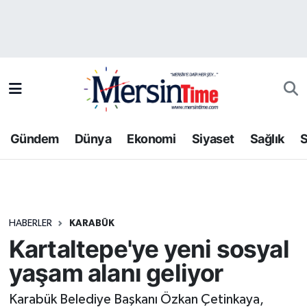
Asayiş
Hava Durumu
Bilim-Teknoloji
Trafik Durumu
Çevre
Süper Lig Puan Durumu ve Fikstür
Gündem
Dünya
Ekonomi
Siyaset
Sağlık
S
Dünya
Tüm Manşetler
Eğitim
Son Dakika Haberleri
HABERLER
KARABÜK
Ekonomi
Haber Arşivi
Kartaltepe'ye yeni sosyal
Gündem
yaşam alanı geliyor
Kültür-Sanat
Karabük Belediye Başkanı Özkan Çetinkaya,