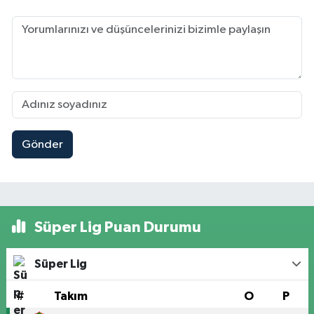
Gönder
Süper Lig Puan Durumu
Süper Lig
#
Takım
O
P