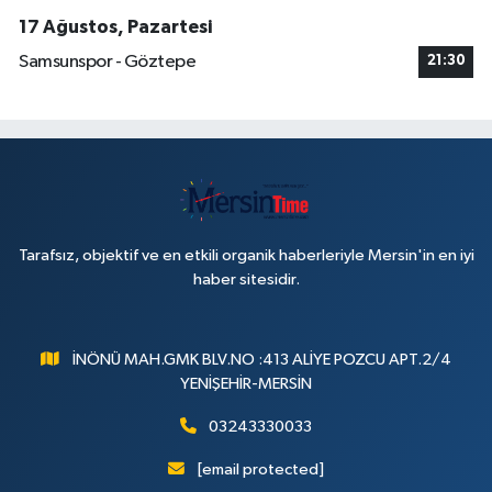
17 Ağustos, Pazartesi
Samsunspor - Göztepe
21:30
Tarafsız, objektif ve en etkili organik haberleriyle Mersin'in en iyi
haber sitesidir.
İNÖNÜ MAH.GMK BLV.NO :413 ALİYE POZCU APT.2/4
YENİŞEHİR-MERSİN
03243330033
[email protected]