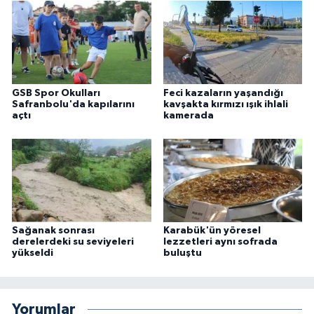
GSB Spor Okulları
Feci kazaların yaşandığı
Safranbolu'da kapılarını
kavşakta kırmızı ışık ihlali
açtı
kamerada
Sağanak sonrası
Karabük'ün yöresel
derelerdeki su seviyeleri
lezzetleri aynı sofrada
yükseldi
buluştu
Yorumlar