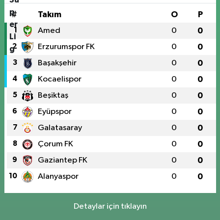
#
Takım
O
P
1
Amed
0
0
2
Erzurumspor FK
0
0
3
Başakşehir
0
0
4
Kocaelispor
0
0
5
Beşiktaş
0
0
6
Eyüpspor
0
0
7
Galatasaray
0
0
8
Çorum FK
0
0
9
Gaziantep FK
0
0
10
Alanyaspor
0
0
Detaylar için tıklayın