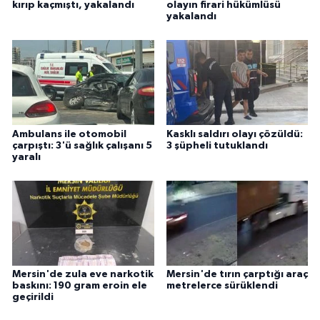
kırıp kaçmıştı, yakalandı
olayın firari hükümlüsü
yakalandı
Ambulans ile otomobil
Kasklı saldırı olayı çözüldü:
çarpıştı: 3'ü sağlık çalışanı 5
3 şüpheli tutuklandı
yaralı
Mersin'de zula eve narkotik
Mersin'de tırın çarptığı araç
baskını: 190 gram eroin ele
metrelerce sürüklendi
geçirildi