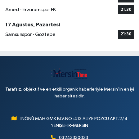
Amed - Erzurumspor FK
21:30
17 Ağustos, Pazartesi
Samsunspor - Göztepe
21:30
Tarafsız, objektif ve en etkili organik haberleriyle Mersin'in en iyi
haber sitesidir.
İNÖNÜ MAH.GMK BLV.NO :413 ALİYE POZCU APT.2/4
YENİŞEHİR-MERSİN
03243330033