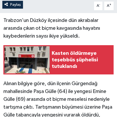
Paylaş
-
+
A
A
Trabzon'un Düzköy ilçesinde dün akrabalar
arasında çıkan ot biçme kavgasında hayatını
kaybedenlerin sayısı ikiye yükseldi.
Kasten öldürmeye
teşebbüs şüphelisi
tutuklandı
Alınan bilgiye göre, dün ilçenin Gürgendağ
mahallesinde Paşa Gülle (64) ile yengesi Emine
Gülle (69) arasında ot biçme meselesi nedeniyle
tartışma çıktı. Tartışmanın büyümesi üzerine Paşa
Gülle tabancayla yengesini vurarak öldürdü,