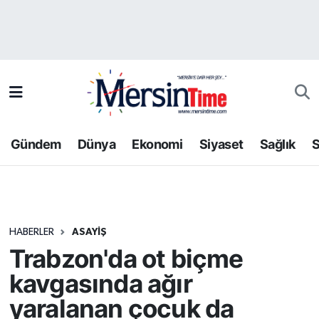
Asayiş
Hava Durumu
Bilim-Teknoloji
Trafik Durumu
Çevre
Süper Lig Puan Durumu ve Fikstür
Gündem
Dünya
Ekonomi
Siyaset
Sağlık
S
Dünya
Tüm Manşetler
Eğitim
Son Dakika Haberleri
HABERLER
ASAYIŞ
Ekonomi
Haber Arşivi
Trabzon'da ot biçme
Gündem
kavgasında ağır
yaralanan çocuk da
Kültür-Sanat