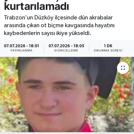
kurtarılamadı
Resmi İlan
Trabzon'un Düzköy ilçesinde dün akrabalar
arasında çıkan ot biçme kavgasında hayatını
Sağlık
kaybedenlerin sayısı ikiye yükseldi.
Siyaset
07.07.2026 - 18:01
07.07.2026 - 18:05
1 DK
YAYINLANMA
GÜNCELLEME
OKUNMA SÜRESI
Spor
Yaşam