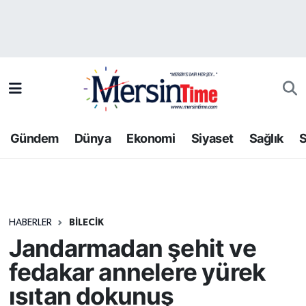
Asayiş
Hava Durumu
Bilim-Teknoloji
Trafik Durumu
Çevre
Süper Lig Puan Durumu ve Fikstür
Gündem
Dünya
Ekonomi
Siyaset
Sağlık
S
Dünya
Tüm Manşetler
Eğitim
Son Dakika Haberleri
HABERLER
BILECIK
Ekonomi
Haber Arşivi
Jandarmadan şehit ve
Gündem
fedakar annelere yürek
ısıtan dokunuş
Kültür-Sanat