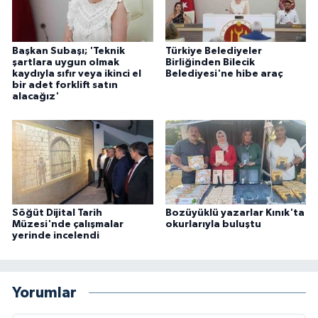
Başkan Subaşı; 'Teknik
Türkiye Belediyeler
şartlara uygun olmak
Birliğinden Bilecik
kaydıyla sıfır veya ikinci el
Belediyesi'ne hibe araç
bir adet forklift satın
alacağız'
Söğüt Dijital Tarih
Bozüyüklü yazarlar Kınık'ta
Müzesi'nde çalışmalar
okurlarıyla buluştu
yerinde incelendi
Yorumlar