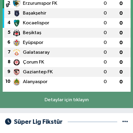
2
Erzurumspor FK
0
0
3
Başakşehir
0
0
4
Kocaelispor
0
0
5
Beşiktaş
0
0
6
Eyüpspor
0
0
7
Galatasaray
0
0
8
Çorum FK
0
0
9
Gaziantep FK
0
0
10
Alanyaspor
0
0
Detaylar için tıklayın
Süper Lig Fikstür