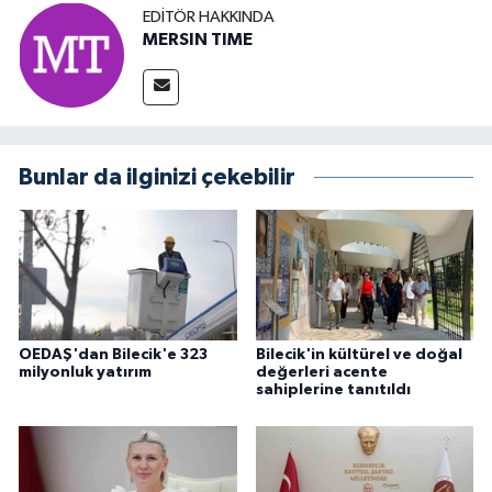
EDITÖR HAKKINDA
MERSIN TIME
Bunlar da ilginizi çekebilir
OEDAŞ'dan Bilecik'e 323
Bilecik'in kültürel ve doğal
milyonluk yatırım
değerleri acente
sahiplerine tanıtıldı