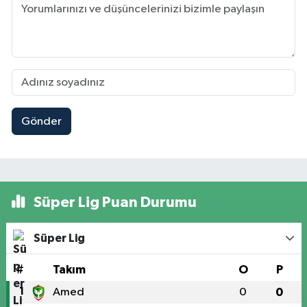
Gönder
Süper Lig Puan Durumu
Süper Lig
#
Takım
O
P
1
Amed
0
0