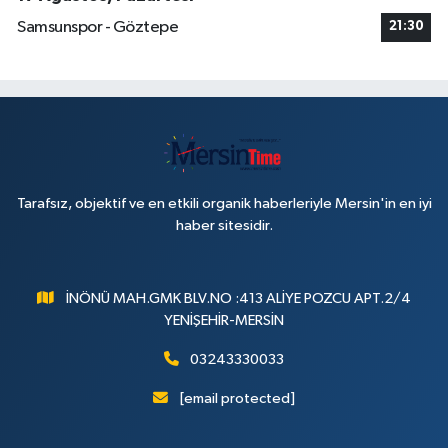
Samsunspor - Göztepe
21:30
Tarafsız, objektif ve en etkili organik haberleriyle Mersin'in en iyi
haber sitesidir.
İNÖNÜ MAH.GMK BLV.NO :413 ALİYE POZCU APT.2/4
YENİŞEHİR-MERSİN
03243330033
[email protected]