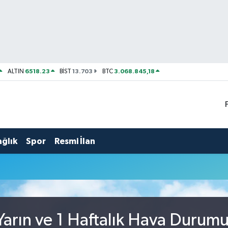
6518.23
13.703
3.068.845,18
ALTIN
BİST
BTC
ağlık
Spor
Resmi İlan
arın ve 1 Haftalık Hava Durum