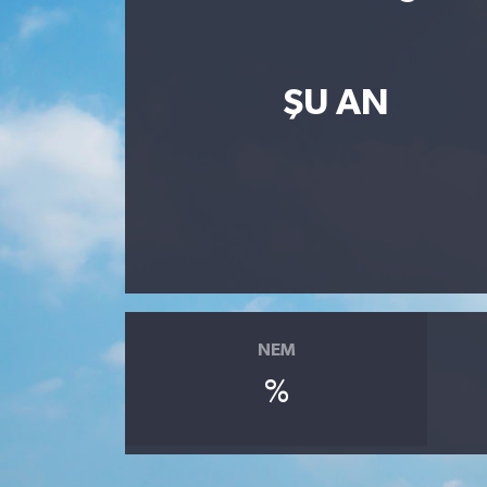
Resmi İlan
Sağlık
ŞU AN
Siyaset
Spor
Yaşam
NEM
%