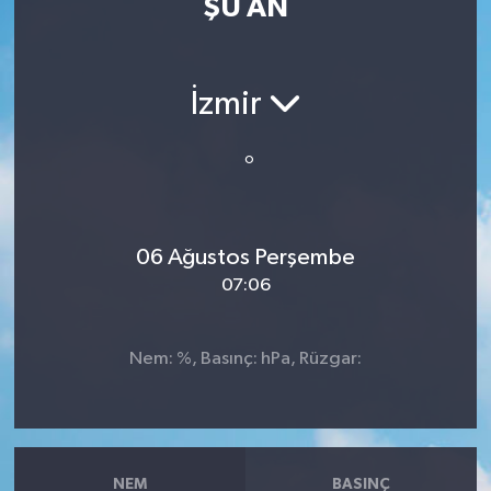
ŞU AN
Resmi İlan
Sağlık
İzmir
Siyaset
°
Spor
06 Ağustos Perşembe
Yaşam
07:06
Nem: %, Basınç: hPa, Rüzgar:
NEM
BASINÇ