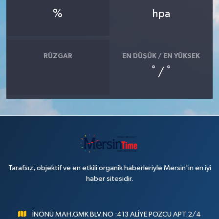
%
hpa
RÜZGAR
EN DÜŞÜK / EN YÜKSEK
°
°
/
Tarafsız, objektif ve en etkili organik haberleriyle Mersin'in en iyi
haber sitesidir.
İNÖNÜ MAH.GMK BLV.NO :413 ALİYE POZCU APT.2/4