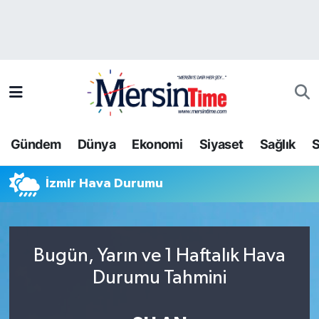
Asayiş
Hava Durumu
Bilim-Teknoloji
Trafik Durumu
Çevre
Süper Lig Puan Durumu ve Fikstür
Gündem
Dünya
Ekonomi
Siyaset
Sağlık
S
Dünya
Tüm Manşetler
İzmir Hava Durumu
Eğitim
Son Dakika Haberleri
Ekonomi
Haber Arşivi
Bugün, Yarın ve 1 Haftalık Hava
Gündem
Durumu Tahmini
Kültür-Sanat