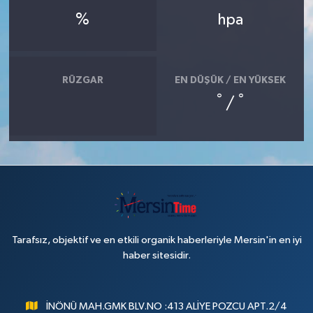
%
hpa
RÜZGAR
EN DÜŞÜK / EN YÜKSEK
°
°
/
Tarafsız, objektif ve en etkili organik haberleriyle Mersin'in en iyi
haber sitesidir.
İNÖNÜ MAH.GMK BLV.NO :413 ALİYE POZCU APT.2/4