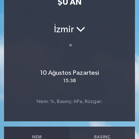
ŞU AN
Resmi İlan
Sağlık
İzmir
Siyaset
°
Spor
10 Ağustos Pazartesi
Yaşam
15:38
Nem: %, Basınç: hPa, Rüzgar:
NEM
BASINÇ