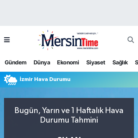
Asayiş
Hava Durumu
Bilim-Teknoloji
Trafik Durumu
Çevre
Süper Lig Puan Durumu ve Fikstür
Gündem
Dünya
Ekonomi
Siyaset
Sağlık
S
Dünya
Tüm Manşetler
İzmir Hava Durumu
Eğitim
Son Dakika Haberleri
Ekonomi
Haber Arşivi
Bugün, Yarın ve 1 Haftalık Hava
Gündem
Durumu Tahmini
Kültür-Sanat