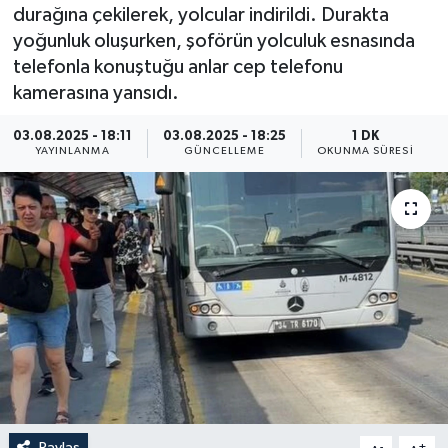
durağına çekilerek, yolcular indirildi. Durakta
Resmi İlan
yoğunluk oluşurken, şoförün yolculuk esnasında
telefonla konuştuğu anlar cep telefonu
Sağlık
kamerasına yansıdı.
Siyaset
03.08.2025 - 18:11
03.08.2025 - 18:25
1 DK
YAYINLANMA
GÜNCELLEME
OKUNMA SÜRESI
Spor
Yaşam
Paylaş
-
+