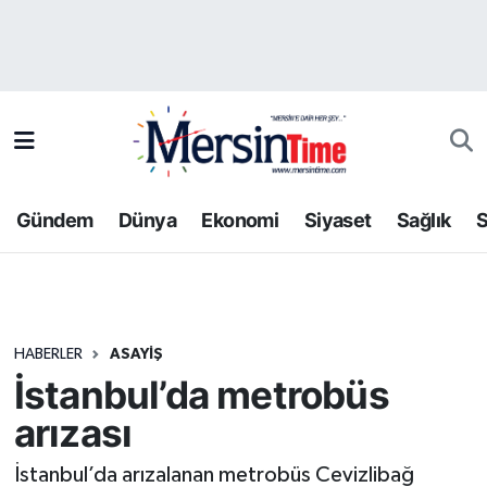
Asayiş
Hava Durumu
Bilim-Teknoloji
Trafik Durumu
Çevre
Süper Lig Puan Durumu ve Fikstür
Gündem
Dünya
Ekonomi
Siyaset
Sağlık
S
Dünya
Tüm Manşetler
Eğitim
Son Dakika Haberleri
HABERLER
ASAYIŞ
Ekonomi
Haber Arşivi
İstanbul’da metrobüs
Gündem
arızası
Kültür-Sanat
İstanbul’da arızalanan metrobüs Cevizlibağ