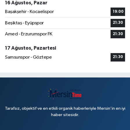
16 Ağustos, Pazar
Başakşehir - Kocaelispor
19:00
Beşiktaş - Eyüpspor
21:30
Amed - Erzurumspor FK
21:30
17 Ağustos, Pazartesi
Samsunspor - Göztepe
21:30
Tarafsız, objektif ve en etkili organik haberleriyle Mersin'in en iyi
haber sitesidir.