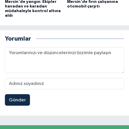
Mersin'de yangın: Ekipler
Mersin'de fırın çalışanına
havadan ve karadan
otomobil çarptı
müdahaleyle kontrol altına
aldı
Yorumlar
Gönder