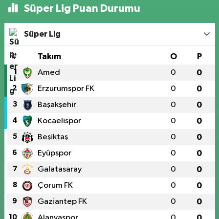
Süper Lig Puan Durumu
Süper Lig
#
Takım
O
P
1
Amed
0
0
2
Erzurumspor FK
0
0
3
Başakşehir
0
0
4
Kocaelispor
0
0
5
Beşiktaş
0
0
6
Eyüpspor
0
0
7
Galatasaray
0
0
8
Çorum FK
0
0
9
Gaziantep FK
0
0
10
Alanyaspor
0
0