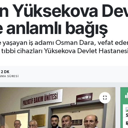
n Yüksekova Dev
 anlamlı bağış
e yaşayan iş adamı Osman Dara, vefat eden
tıbbi cihazları Yüksekova Devlet Hastanesi
2 DK
MA SÜRESI