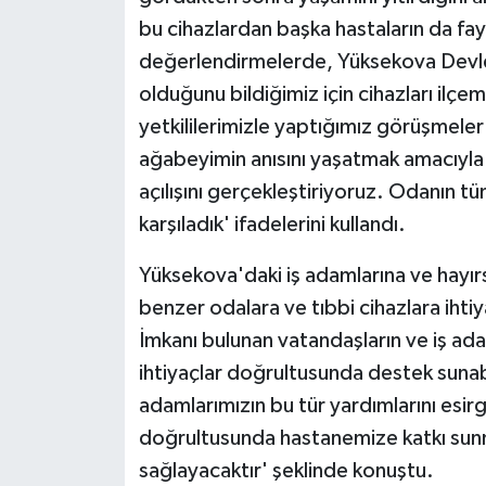
bu cihazlardan başka hastaların da fa
değerlendirmelerde, Yüksekova Devlet
olduğunu bildiğimiz için cihazları ilç
yetkililerimizle yaptığımız görüşmele
ağabeyimin anısını yaşatmak amacıyla 
açılışını gerçekleştiriyoruz. Odanın tüm 
karşıladık' ifadelerini kullandı.
Yüksekova'daki iş adamlarına ve hayı
benzer odalara ve tıbbi cihazlara ihti
İmkanı bulunan vatandaşların ve iş ad
ihtiyaçlar doğrultusunda destek sunabi
adamlarımızın bu tür yardımlarını esi
doğrultusunda hastanemize katkı sunm
sağlayacaktır' şeklinde konuştu.