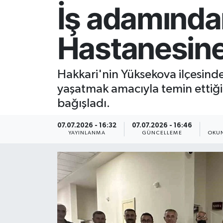
İş adamında
Resmi İlan
Hastanesine
Sağlık
Siyaset
Hakkari'nin Yüksekova ilçesind
yaşatmak amacıyla temin ettiği 
Spor
bağışladı.
Yaşam
07.07.2026 - 16:32
07.07.2026 - 16:46
YAYINLANMA
GÜNCELLEME
OKUN