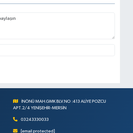
İNÖNÜ MAH.GMK BLV.NO :413 ALİYE POZCU
APT.2/4 YENİŞEHİR-MERSİN
03243330033
[email protected]