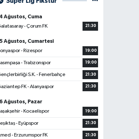
Süper Lig Fikstür
4 Ağustos, Cuma
alatasaray - Çorum FK
21:30
5 Ağustos, Cumartesi
onyaspor - Rizespor
19:00
asımpaşa - Trabzonspor
19:00
ençlerbirliği S.K. - Fenerbahçe
21:30
aziantep FK - Alanyaspor
21:30
6 Ağustos, Pazar
aşakşehir - Kocaelispor
19:00
eşiktaş - Eyüpspor
21:30
med - Erzurumspor FK
21:30