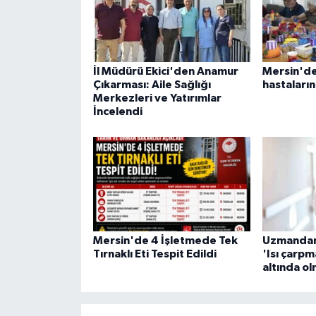
İl Müdürü Ekici'den Anamur
Mersin'de
Çıkarması: Aile Sağlığı
hastaların
Merkezleri ve Yatırımlar
İncelendi
Mersin'de 4 İşletmede Tek
Uzmandan 
Tırnaklı Eti Tespit Edildi
'Isı çarp
altında o