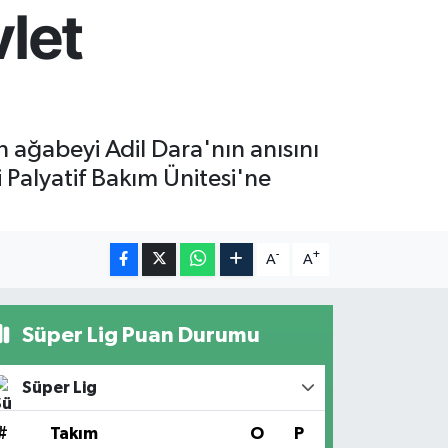
let
 ağabeyi Adil Dara'nın anısını
 Palyatif Bakım Ünitesi'ne
-
+
A
A
Süper Lig Puan Durumu
Süper Lig
#
Takım
O
P