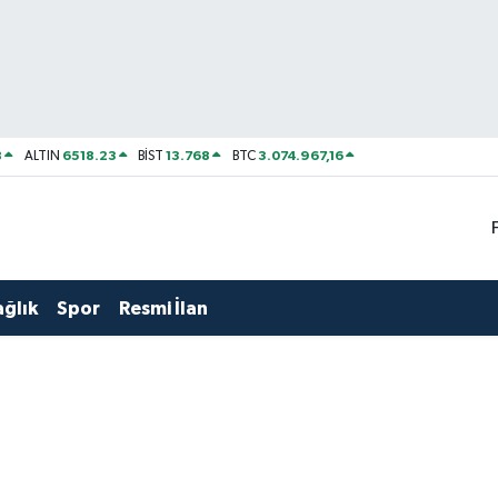
8
6518.23
13.768
3.074.967,16
ALTIN
BİST
BTC
ağlık
Spor
Resmi İlan