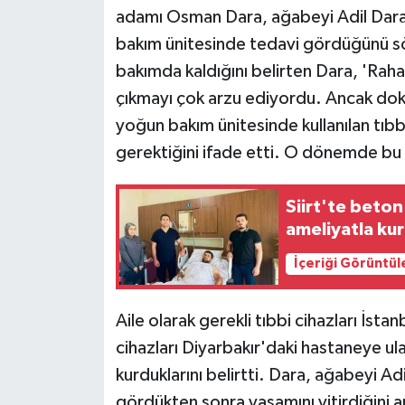
adamı Osman Dara, ağabeyi Adil Dara'n
bakım ünitesinde tedavi gördüğünü söy
bakımda kaldığını belirten Dara, 'Rahat
çıkmayı çok arzu ediyordu. Ancak dok
yoğun bakım ünitesinde kullanılan tıbbi
gerektiğini ifade etti. O dönemde bu 
Siirt'te beton
ameliyatla kur
İçeriği Görüntül
Aile olarak gerekli tıbbi cihazları İsta
cihazları Diyarbakır'daki hastaneye ul
kurduklarını belirtti. Dara, ağabeyi Adi
gördükten sonra yaşamını yitirdiğini an