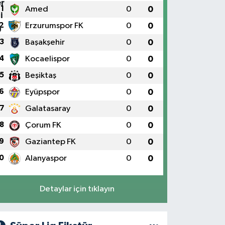
1
Amed
0
0
2
Erzurumspor FK
0
0
3
Başakşehir
0
0
4
Kocaelispor
0
0
5
Beşiktaş
0
0
6
Eyüpspor
0
0
7
Galatasaray
0
0
8
Çorum FK
0
0
9
Gaziantep FK
0
0
0
Alanyaspor
0
0
Detaylar için tıklayın