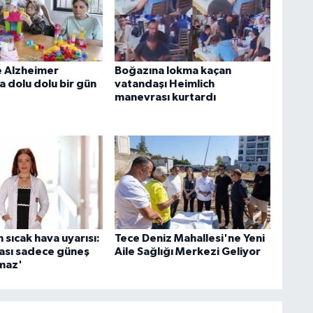
 Alzheimer
Boğazına lokma kaçan
a dolu dolu bir gün
vatandaşı Heimlich
manevrası kurtardı
sıcak hava uyarısı:
Tece Deniz Mahallesi'ne Yeni
ması sadece güneş
Aile Sağlığı Merkezi Geliyor
lmaz'