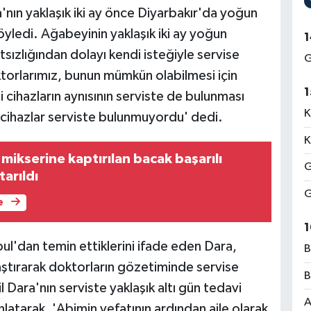
ın yaklaşık iki ay önce Diyarbakır'da yoğun
ledi. Ağabeyinin yaklaşık iki ay yoğun
1
sızlığından dolayı kendi isteğiyle servise
G
torlarımız, bunun mümkün olabilmesi için
1
 cihazların aynısının serviste de bulunması
K
cihazlar serviste bulunmuyordu' dedi.
K
 mikserine kaptırılan bacak başarılı
G
tarıldı
G
e
1
nbul'dan temin ettiklerini ifade eden Dara,
B
aştırarak doktorların gözetiminde servise
B
l Dara'nın serviste yaklaşık altı gün tedavi
A
latarak, 'Abimin vefatının ardından aile olarak