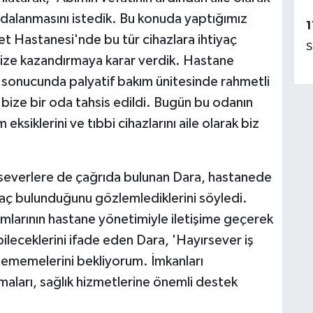
ydalanmasını istedik. Bu konuda yaptığımız
1
 Hastanesi'nde bu tür cihazlara ihtiyaç
S
emize kazandırmaya karar verdik. Hastane
r sonucunda palyatif bakım ünitesinde rahmetli
bize bir oda tahsis edildi. Bugün bu odanın
eksiklerini ve tıbbi cihazlarını aile olarak biz
rseverlere de çağrıda bulunan Dara, hastanede
yaç bulunduğunu gözlemlediklerini söyledi.
amlarının hastane yönetimiyle iletişime geçerek
leceklerini ifade eden Dara, 'Hayırsever iş
rgememelerini bekliyorum. İmkanları
aları, sağlık hizmetlerine önemli destek