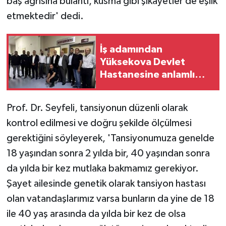
baş ağrısına bulantı, kusma gibi şikayetler de eşlik
etmektedir' dedi.
İş adamından
Yüksekova Devlet
Hastanesine anlamlı
bağış
Prof. Dr. Seyfeli, tansiyonun düzenli olarak
kontrol edilmesi ve doğru şekilde ölçülmesi
gerektiğini söyleyerek, 'Tansiyonumuza genelde
18 yaşından sonra 2 yılda bir, 40 yaşından sonra
da yılda bir kez mutlaka bakmamız gerekiyor.
Şayet ailesinde genetik olarak tansiyon hastası
olan vatandaşlarımız varsa bunların da yine de 18
ile 40 yaş arasında da yılda bir kez de olsa