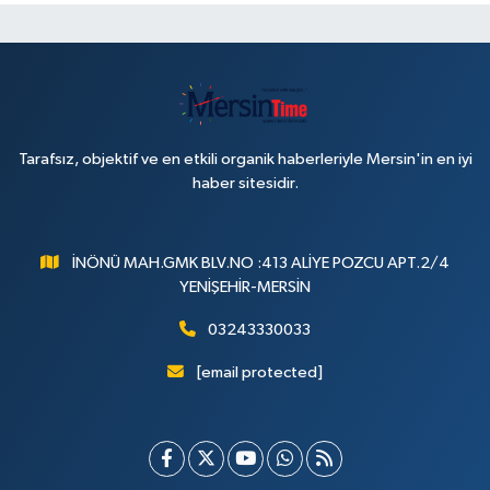
Tarafsız, objektif ve en etkili organik haberleriyle Mersin'in en iyi
haber sitesidir.
İNÖNÜ MAH.GMK BLV.NO :413 ALİYE POZCU APT.2/4
YENİŞEHİR-MERSİN
03243330033
[email protected]