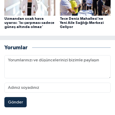
Uzmandan sıcak hava
Tece Deniz Mahallesi'ne
uyarısı: 'Isı çarpması sadece
Yeni Aile Sağlığı Merkezi
güneş altında olmaz'
Geliyor
Yorumlar
Gönder