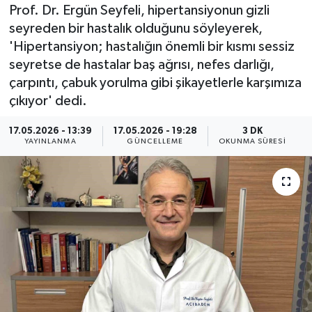
Prof. Dr. Ergün Seyfeli, hipertansiyonun gizli
Resmi İlan
seyreden bir hastalık olduğunu söyleyerek,
'Hipertansiyon; hastalığın önemli bir kısmı sessiz
Sağlık
seyretse de hastalar baş ağrısı, nefes darlığı,
çarpıntı, çabuk yorulma gibi şikayetlerle karşımıza
Siyaset
çıkıyor' dedi.
Spor
17.05.2026 - 13:39
17.05.2026 - 19:28
3 DK
YAYINLANMA
GÜNCELLEME
OKUNMA SÜRESI
Yaşam