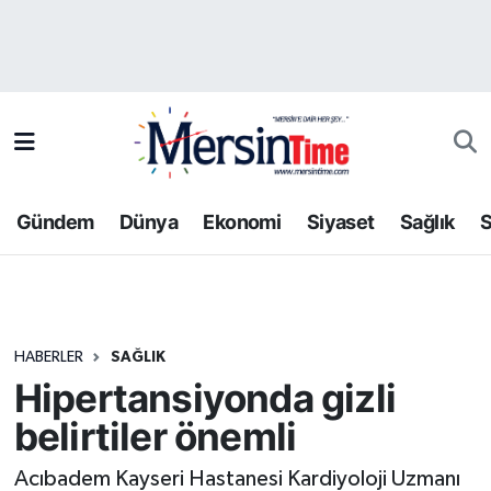
Asayiş
Hava Durumu
Bilim-Teknoloji
Trafik Durumu
Çevre
Süper Lig Puan Durumu ve Fikstür
Gündem
Dünya
Ekonomi
Siyaset
Sağlık
S
Dünya
Tüm Manşetler
Eğitim
Son Dakika Haberleri
HABERLER
SAĞLIK
Ekonomi
Haber Arşivi
Hipertansiyonda gizli
Gündem
belirtiler önemli
Kültür-Sanat
Acıbadem Kayseri Hastanesi Kardiyoloji Uzmanı