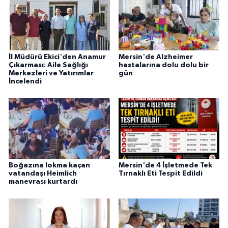
İl Müdürü Ekici'den Anamur
Mersin'de Alzheimer
Çıkarması: Aile Sağlığı
hastalarına dolu dolu bir
Merkezleri ve Yatırımlar
gün
İncelendi
Boğazına lokma kaçan
Mersin'de 4 İşletmede Tek
vatandaşı Heimlich
Tırnaklı Eti Tespit Edildi
manevrası kurtardı