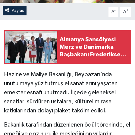
Paylaş
-
+
A
A
Almanya Şansölyesi
Merz ve Danimarka
Başbakanı Frederiksen
Ankara'da
Hazine ve Maliye Bakanlığı, Beypazarı'nda
unutulmaya yüz tutmuş el sanatlarını yaşatan
emektar esnafı unutmadı. İlçede geleneksel
sanatları sürdüren ustalara, kültürel mirasa
katkılarından dolayı plaket takdim edildi.
Bakanlık tarafından düzenlenen ödül töreninde, el
emeği ve göz nuru ile mesleğini on yıllardır