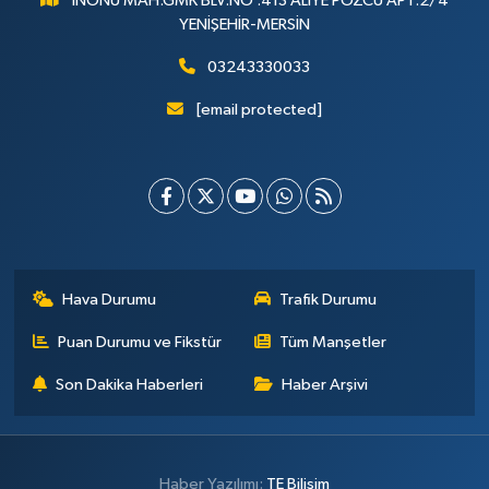
İNÖNÜ MAH.GMK BLV.NO :413 ALİYE POZCU APT.2/4
YENİŞEHİR-MERSİN
03243330033
[email protected]
Hava Durumu
Trafik Durumu
Puan Durumu ve Fikstür
Tüm Manşetler
Son Dakika Haberleri
Haber Arşivi
Haber Yazılımı:
TE Bilişim