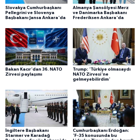
Slovakya Cumhurbaşkanı
Almanya Şansölyesi Merz
Pellegrini ve Slovenya
ve Danimarka Başbakanı
Başbakanı Jansa Ankara'da
Frederiksen Ankara'da
Bakan Kacır'dan 36. NATO
Trump: 'Türkiye olmasaydı
Zirvesi paylaşımı
NATO Zirvesi'ne
gelmeyebilirdim'
İngiltere Başbakanı
Cumhurbaşkanı Erdoğan:
Starmer ve Karadağ
'F-35 konusunda bu