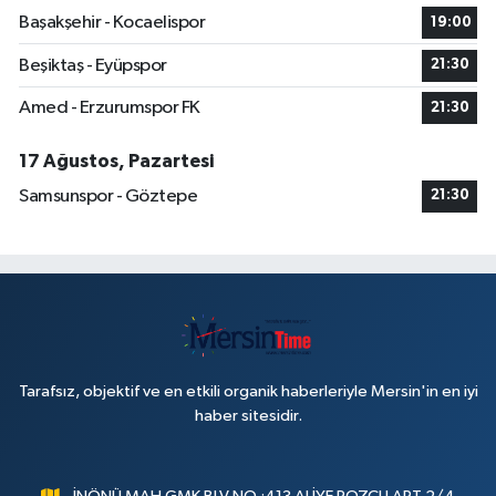
Başakşehir - Kocaelispor
19:00
Beşiktaş - Eyüpspor
21:30
Amed - Erzurumspor FK
21:30
17 Ağustos, Pazartesi
Samsunspor - Göztepe
21:30
Tarafsız, objektif ve en etkili organik haberleriyle Mersin'in en iyi
haber sitesidir.