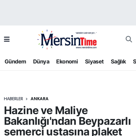
Asayiş
Hava Durumu
Bilim-Teknoloji
Trafik Durumu
Çevre
Süper Lig Puan Durumu ve Fikstür
Gündem
Dünya
Ekonomi
Siyaset
Sağlık
S
Dünya
Tüm Manşetler
Eğitim
Son Dakika Haberleri
HABERLER
ANKARA
Ekonomi
Haber Arşivi
Hazine ve Maliye
Gündem
Bakanlığı'ndan Beypazarlı
semerci ustasına plaket
Kültür-Sanat