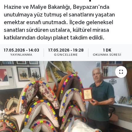
Hazine ve Maliye Bakanlığı, Beypazarı'nda
Resmi İlan
unutulmaya yüz tutmuş el sanatlarını yaşatan
emektar esnafı unutmadı. İlçede geleneksel
Sağlık
sanatları sürdüren ustalara, kültürel mirasa
katkılarından dolayı plaket takdim edildi.
Siyaset
17.05.2026 - 14:03
17.05.2026 - 19:28
1 DK
Spor
YAYINLANMA
GÜNCELLEME
OKUNMA SÜRESI
Yaşam