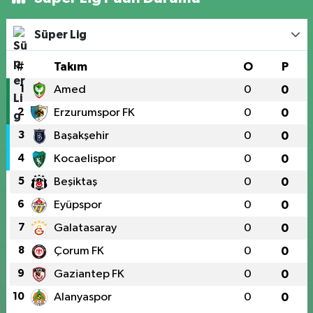
Süper Lig
#
Takım
O
P
1
Amed
0
0
2
Erzurumspor FK
0
0
3
Başakşehir
0
0
4
Kocaelispor
0
0
5
Beşiktaş
0
0
6
Eyüpspor
0
0
7
Galatasaray
0
0
8
Çorum FK
0
0
9
Gaziantep FK
0
0
10
Alanyaspor
0
0