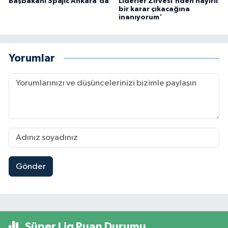
Başbakanı Spajic Ankara'da
Liderler Zirvesi'nden hayırlı
bir karar çıkacağına
inanıyorum'
Yorumlar
Gönder
Süper Lig Puan Durumu