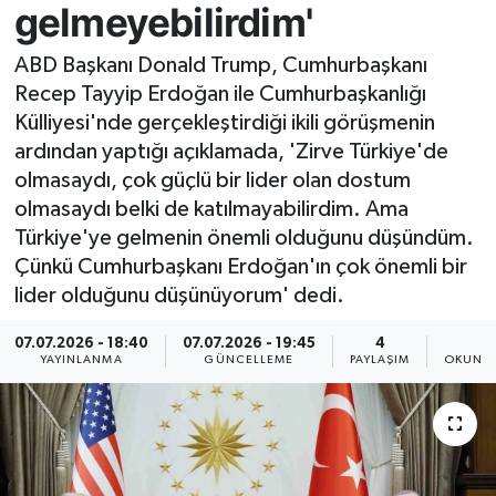
gelmeyebilirdim'
Resmi İlan
ABD Başkanı Donald Trump, Cumhurbaşkanı
Recep Tayyip Erdoğan ile Cumhurbaşkanlığı
Sağlık
Külliyesi'nde gerçekleştirdiği ikili görüşmenin
ardından yaptığı açıklamada, 'Zirve Türkiye'de
Siyaset
olmasaydı, çok güçlü bir lider olan dostum
olmasaydı belki de katılmayabilirdim. Ama
Spor
Türkiye'ye gelmenin önemli olduğunu düşündüm.
Yaşam
Çünkü Cumhurbaşkanı Erdoğan'ın çok önemli bir
lider olduğunu düşünüyorum' dedi.
07.07.2026 - 18:40
07.07.2026 - 19:45
4
5
YAYINLANMA
GÜNCELLEME
PAYLAŞIM
OKUNMA