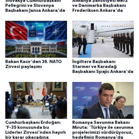
Slovakya Cumhurbaşkanı
Almanya Şansölyesi Merz
Pellegrini ve Slovenya
ve Danimarka Başbakanı
Başbakanı Jansa Ankara'da
Frederiksen Ankara'da
Bakan Kacır'dan 36. NATO
İngiltere Başbakanı
Zirvesi paylaşımı
Starmer ve Karadağ
Başbakanı Spajic Ankara'da
Cumhurbaşkanı Erdoğan:
Romanya Savunma Bakanı
'F-35 konusunda bu
Miruta: 'Türkiye ile savunma
Liderler Zirvesi'nden hayırlı
projelerimizi sürdürüyoruz,
bir karar çıkacağına
hedefimiz Romanya'da