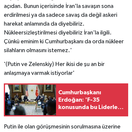
açıdan. Bunun içerisinde İran'la savaşın sona
erdirilmesi ya da sadece savaş da değil askeri
harekat anlamında da diyebiliriz.
Nükleersizleştirilmesi diyebiliriz İran'la ilgili.
Çünkü eminim ki Cumhurbaşkanı da orda nükleer
silahların olmasını istemez.'
'(Putin ve Zelenskiy) Her ikisi de şu an bir
anlaşmaya varmak istiyorlar'
Cumhurbaşkanı
Erdoğan: 'F-35
konusunda bu Liderler
Zirvesi'nden hayırlı bir
karar çıkacağına
Putin ile olan görüşmesinin sorulmasına üzerine
inanıyorum'