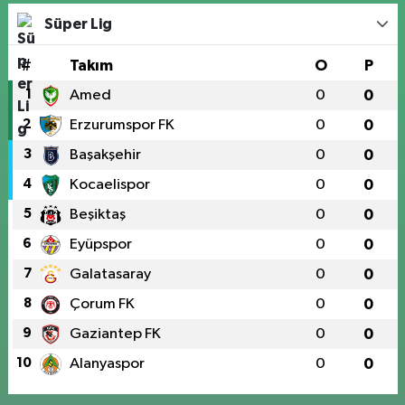
Süper Lig
#
Takım
O
P
1
Amed
0
0
2
Erzurumspor FK
0
0
3
Başakşehir
0
0
4
Kocaelispor
0
0
5
Beşiktaş
0
0
6
Eyüpspor
0
0
7
Galatasaray
0
0
8
Çorum FK
0
0
9
Gaziantep FK
0
0
10
Alanyaspor
0
0