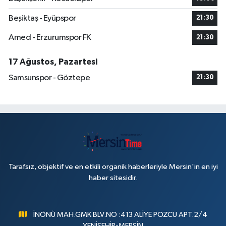
Beşiktaş - Eyüpspor
21:30
Amed - Erzurumspor FK
21:30
17 Ağustos, Pazartesi
Samsunspor - Göztepe
21:30
Tarafsız, objektif ve en etkili organik haberleriyle Mersin'in en iyi
haber sitesidir.
İNÖNÜ MAH.GMK BLV.NO :413 ALİYE POZCU APT.2/4
YENİŞEHİR-MERSİN