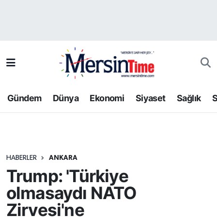
Asayiş
Hava Durumu
Bilim-Teknoloji
Trafik Durumu
Çevre
Süper Lig Puan Durumu ve Fikstür
Gündem
Dünya
Ekonomi
Siyaset
Sağlık
S
Dünya
Tüm Manşetler
Eğitim
Son Dakika Haberleri
HABERLER
ANKARA
Ekonomi
Haber Arşivi
Trump: 'Türkiye
Gündem
olmasaydı NATO
Zirvesi'ne
Kültür-Sanat