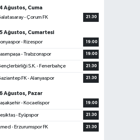
4 Ağustos, Cuma
alatasaray - Çorum FK
21:30
5 Ağustos, Cumartesi
onyaspor - Rizespor
19:00
asımpaşa - Trabzonspor
19:00
ençlerbirliği S.K. - Fenerbahçe
21:30
aziantep FK - Alanyaspor
21:30
6 Ağustos, Pazar
aşakşehir - Kocaelispor
19:00
eşiktaş - Eyüpspor
21:30
med - Erzurumspor FK
21:30