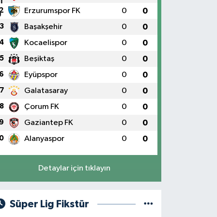
2
Erzurumspor FK
0
0
3
Başakşehir
0
0
4
Kocaelispor
0
0
5
Beşiktaş
0
0
6
Eyüpspor
0
0
7
Galatasaray
0
0
8
Çorum FK
0
0
9
Gaziantep FK
0
0
0
Alanyaspor
0
0
Detaylar için tıklayın
Süper Lig Fikstür