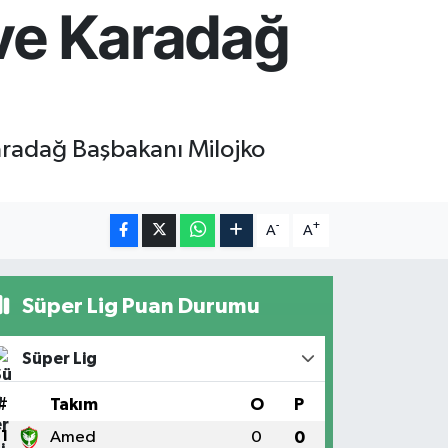
 ve Karadağ
Karadağ Başbakanı Milojko
-
+
A
A
Süper Lig Puan Durumu
Süper Lig
#
Takım
O
P
1
Amed
0
0