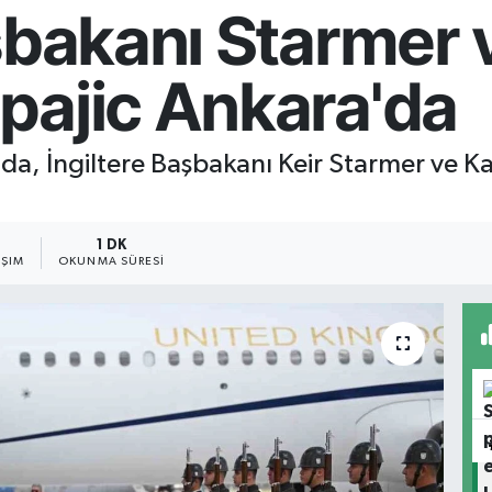
aşbakanı Starmer
pajic Ankara'da
da, İngiltere Başbakanı Keir Starmer ve 
1 DK
AŞIM
OKUNMA SÜRESI