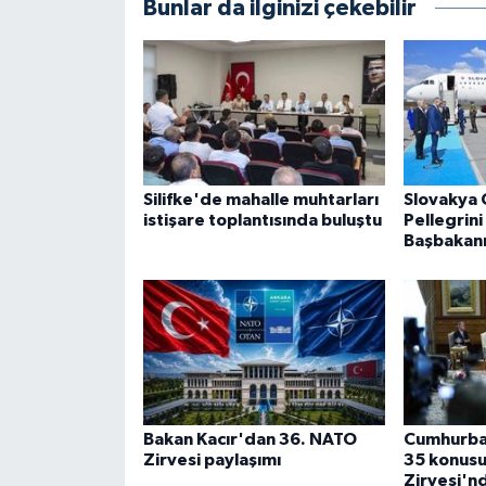
Bunlar da ilginizi çekebilir
Silifke'de mahalle muhtarları
Slovakya
istişare toplantısında buluştu
Pellegrini
Başbakanı
Bakan Kacır'dan 36. NATO
Cumhurbaş
Zirvesi paylaşımı
35 konusu
Zirvesi'nd