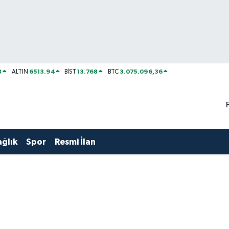
8
6513.94
13.768
3.075.096,36
ALTIN
BİST
BTC
ağlık
Spor
Resmi İlan