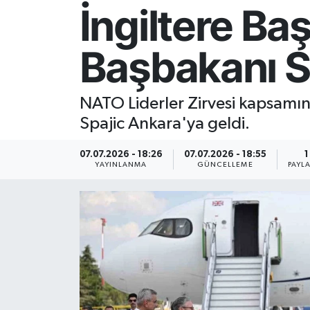
İngiltere B
Resmi İlan
Başbakanı S
Sağlık
Siyaset
NATO Liderler Zirvesi kapsamın
Spajic Ankara'ya geldi.
Spor
07.07.2026 - 18:26
07.07.2026 - 18:55
1
Yaşam
YAYINLANMA
GÜNCELLEME
PAYL