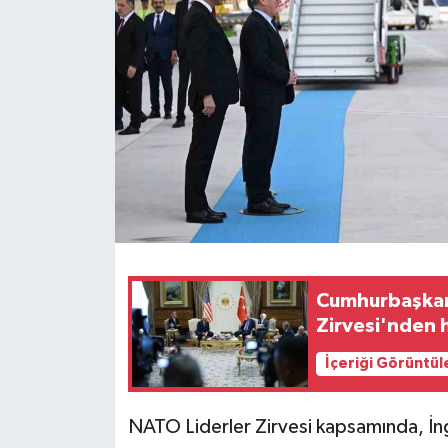
Cumhurbaşkanı
Zirvesi'nden h
İçeriği Görüntül
NATO Liderler Zirvesi kapsamında, İn