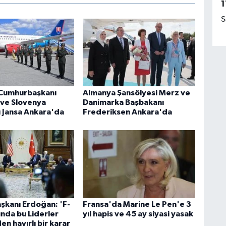
1
S
 Cumhurbaşkanı
Almanya Şansölyesi Merz ve
 ve Slovenya
Danimarka Başbakanı
 Jansa Ankara'da
Frederiksen Ankara'da
kanı Erdoğan: 'F-
Fransa'da Marine Le Pen'e 3
nda bu Liderler
yıl hapis ve 45 ay siyasi yasak
en hayırlı bir karar