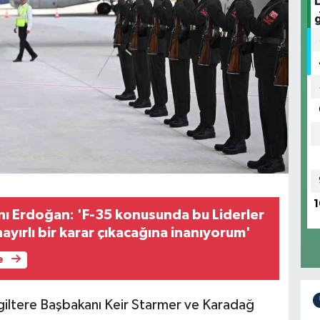
1
 Erdoğan: 'F-35 konusunda bu Liderler
ayırlı bir karar çıkacağına inanıyorum'
e
giltere Başbakanı Keir Starmer ve Karadağ