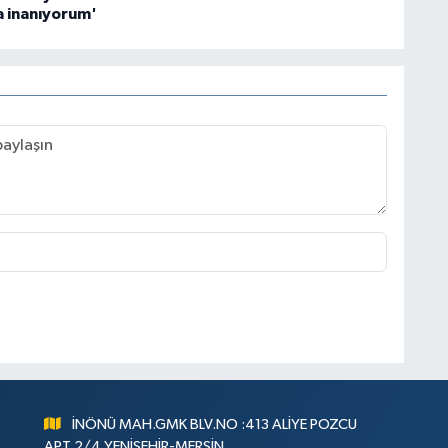
a inanıyorum'
İNÖNÜ MAH.GMK BLV.NO :413 ALİYE POZCU
APT.2/4 YENİŞEHİR-MERSİN