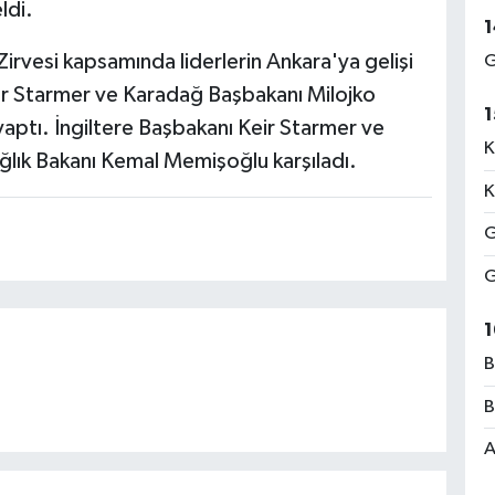
ldi.
1
rvesi kapsamında liderlerin Ankara'ya gelişi
G
ir Starmer ve Karadağ Başbakanı Milojko
1
 yaptı. İngiltere Başbakanı Keir Starmer ve
K
ğlık Bakanı Kemal Memişoğlu karşıladı.
K
G
G
1
B
B
A