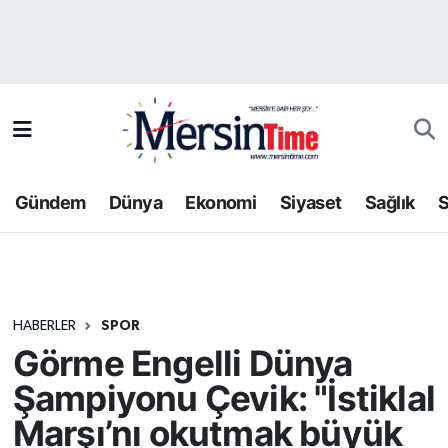
Asayiş
Hava Durumu
Bilim-Teknoloji
Trafik Durumu
Çevre
Süper Lig Puan Durumu ve Fikstür
Gündem
Dünya
Ekonomi
Siyaset
Sağlık
S
Dünya
Tüm Manşetler
Eğitim
Son Dakika Haberleri
HABERLER
SPOR
Ekonomi
Haber Arşivi
Görme Engelli Dünya
Gündem
Şampiyonu Çevik: "İstiklal
Marşı’nı okutmak büyük
Kültür-Sanat