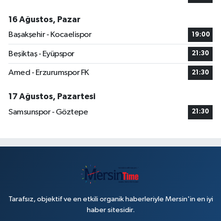
16 Ağustos, Pazar
Başakşehir - Kocaelispor
19:00
Beşiktaş - Eyüpspor
21:30
Amed - Erzurumspor FK
21:30
17 Ağustos, Pazartesi
Samsunspor - Göztepe
21:30
Tarafsız, objektif ve en etkili organik haberleriyle Mersin'in en iyi
haber sitesidir.