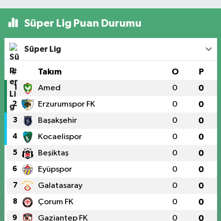
Süper Lig Puan Durumu
Süper Lig
#
Takım
O
P
1
Amed
0
0
2
Erzurumspor FK
0
0
3
Başakşehir
0
0
4
Kocaelispor
0
0
5
Beşiktaş
0
0
6
Eyüpspor
0
0
7
Galatasaray
0
0
8
Çorum FK
0
0
9
Gaziantep FK
0
0