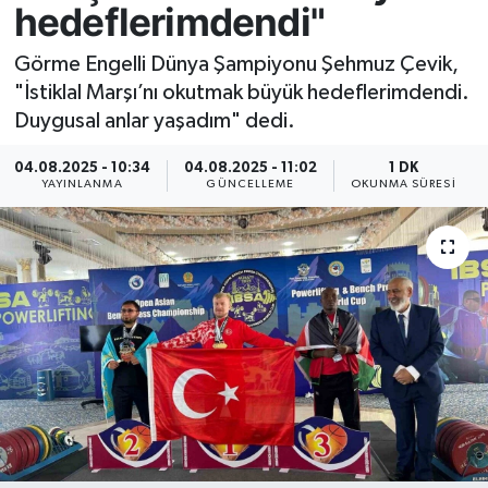
hedeflerimdendi"
Resmi İlan
Görme Engelli Dünya Şampiyonu Şehmuz Çevik,
"İstiklal Marşı’nı okutmak büyük hedeflerimdendi.
Sağlık
Duygusal anlar yaşadım" dedi.
Siyaset
04.08.2025 - 10:34
04.08.2025 - 11:02
1 DK
YAYINLANMA
GÜNCELLEME
OKUNMA SÜRESI
Spor
Yaşam