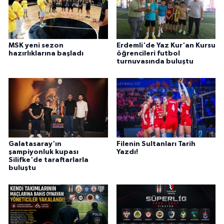
MSK yeni sezon
Erdemli'de Yaz Kur'an Kursu
hazırlıklarına başladı
öğrencileri futbol
turnuvasında buluştu
Galatasaray'ın
Filenin Sultanları Tarih
şampiyonluk kupası
Yazdı!
Silifke'de taraftarlarla
buluştu