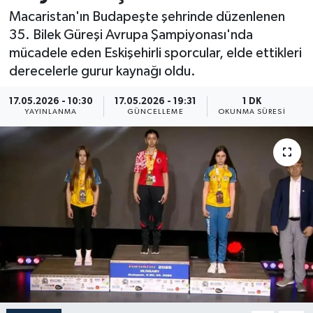
Macaristan'ın Budapeşte şehrinde düzenlenen
Resmi İlan
35. Bilek Güreşi Avrupa Şampiyonası'nda
mücadele eden Eskişehirli sporcular, elde ettikleri
Sağlık
derecelerle gurur kaynağı oldu.
Siyaset
17.05.2026 - 10:30
17.05.2026 - 19:31
1 DK
YAYINLANMA
GÜNCELLEME
OKUNMA SÜRESI
Spor
Yaşam