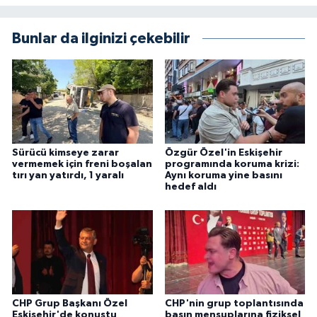
Bunlar da ilginizi çekebilir
Sürücü kimseye zarar
Özgür Özel'in Eskişehir
vermemek için freni boşalan
programında koruma krizi:
tırı yan yatırdı, 1 yaralı
Aynı koruma yine basını
hedef aldı
CHP Grup Başkanı Özel
CHP'nin grup toplantısında
Eskişehir'de konuştu
basın mensuplarına fiziksel