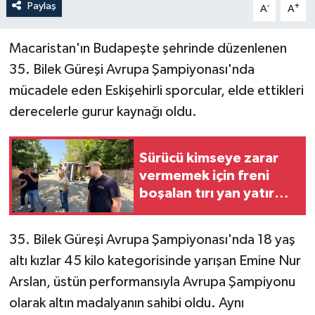
Paylaş
-
+
A
A
Macaristan'ın Budapeşte şehrinde düzenlenen
35. Bilek Güreşi Avrupa Şampiyonası'nda
mücadele eden Eskişehirli sporcular, elde ettikleri
derecelerle gurur kaynağı oldu.
Sürücü kimseye zarar
vermemek için freni
boşalan tırı yan yatırdı,
1 yaralı
35. Bilek Güreşi Avrupa Şampiyonası'nda 18 yaş
altı kızlar 45 kilo kategorisinde yarışan Emine Nur
Arslan, üstün performansıyla Avrupa Şampiyonu
olarak altın madalyanın sahibi oldu. Aynı