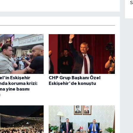
S
l'in Eskişehir
CHP Grup Başkanı Özel
da koruma krizi:
Eskişehir'de konuştu
a yine basını
ı