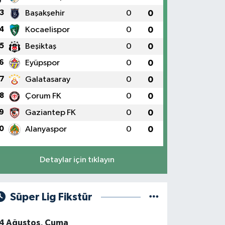
3
Başakşehir
0
0
4
Kocaelispor
0
0
5
Beşiktaş
0
0
6
Eyüpspor
0
0
7
Galatasaray
0
0
8
Çorum FK
0
0
9
Gaziantep FK
0
0
0
Alanyaspor
0
0
Detaylar için tıklayın
Süper Lig Fikstür
4 Ağustos, Cuma