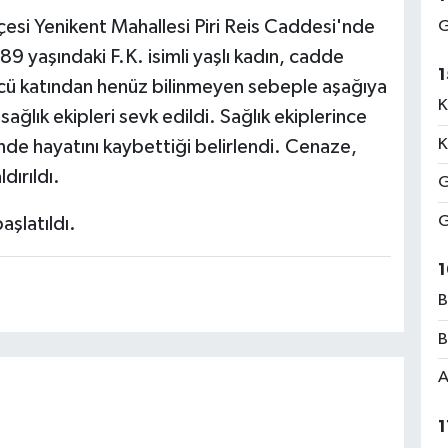
çesi Yenikent Mahallesi Piri Reis Caddesi'nde
G
9 yaşındaki F.K. isimli yaşlı kadın, cadde
1
cü katından henüz bilinmeyen sebeple aşağıya
K
ağlık ekipleri sevk edildi. Sağlık ekiplerince
K
inde hayatını kaybettiği belirlendi. Cenaze,
dırıldı.
G
G
aşlatıldı.
1
B
B
A
1