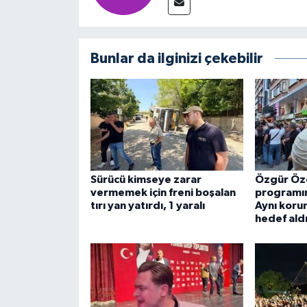
Bunlar da ilginizi çekebilir
Sürücü kimseye zarar
Özgür Öze
vermemek için freni boşalan
programın
tırı yan yatırdı, 1 yaralı
Aynı korum
hedef ald