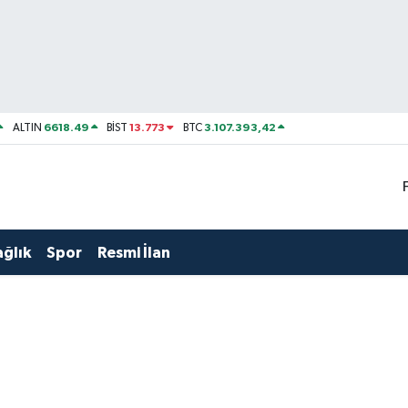
6618.49
13.773
3.107.393,42
ALTIN
BİST
BTC
ağlık
Spor
Resmi İlan