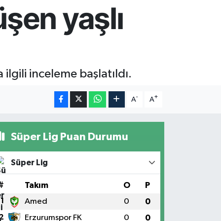
üşen yaşlı
lgili inceleme başlatıldı.
-
+
A
A
Süper Lig Puan Durumu
Süper Lig
#
Takım
O
P
1
Amed
0
0
2
Erzurumspor FK
0
0