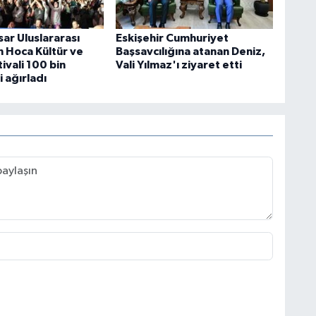
isar Uluslararası
Eskişehir Cumhuriyet
 Hoca Kültür ve
Başsavcılığına atanan Deniz,
ivali 100 bin
Vali Yılmaz'ı ziyaret etti
i ağırladı