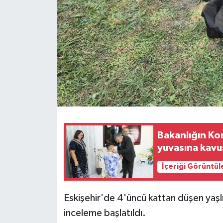
Bakanlığın Ko
yuvasına kavu
İçeriği Görüntül
Eskişehir'de 4'üncü kattan düşen yaşlı 
inceleme başlatıldı.