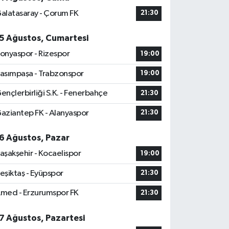
alatasaray - Çorum FK
21:30
5 Ağustos, Cumartesi
onyaspor - Rizespor
19:00
asımpaşa - Trabzonspor
19:00
ençlerbirliği S.K. - Fenerbahçe
21:30
aziantep FK - Alanyaspor
21:30
6 Ağustos, Pazar
aşakşehir - Kocaelispor
19:00
eşiktaş - Eyüpspor
21:30
med - Erzurumspor FK
21:30
7 Ağustos, Pazartesi