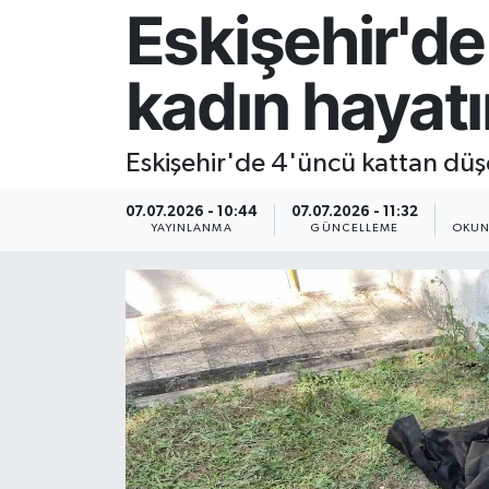
Eskişehir'de
Resmi İlan
kadın hayatı
Sağlık
Siyaset
Eskişehir'de 4'üncü kattan düşen
Spor
07.07.2026 - 10:44
07.07.2026 - 11:32
YAYINLANMA
GÜNCELLEME
OKUN
Yaşam