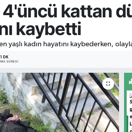
 4'üncü kattan d
nı kaybetti
 yaşlı kadın hayatını kaybederken, olayla i
1 DK
MA SÜRESI