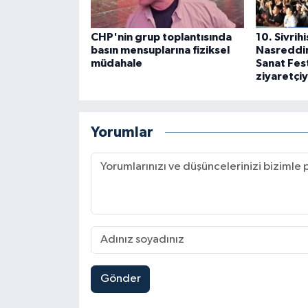
CHP'nin grup toplantısında
10. Sivrih
basın mensuplarına fiziksel
Nasreddin
müdahale
Sanat Fest
ziyaretçiy
Yorumlar
Gönder