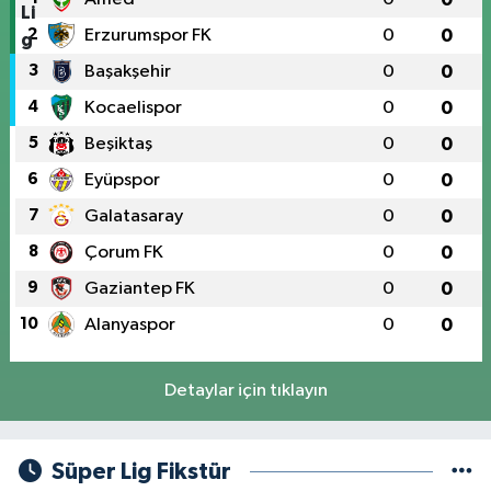
2
Erzurumspor FK
0
0
3
Başakşehir
0
0
4
Kocaelispor
0
0
5
Beşiktaş
0
0
6
Eyüpspor
0
0
7
Galatasaray
0
0
8
Çorum FK
0
0
9
Gaziantep FK
0
0
10
Alanyaspor
0
0
Detaylar için tıklayın
Süper Lig Fikstür