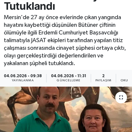
Tutuklandı
Resmi İlan
Mersin'de 27 ay önce evlerinde çıkan yangında
hayatını kaybettiği düşünülen Bütüner çiftinin
Sağlık
ölümüyle ilgili Erdemli Cumhuriyet Başsavcılığı
talimatıyla JASAT ekipleri tarafından yapılan titiz
Siyaset
çalışması sonrasında cinayet şüphesi ortaya çıktı,
olayı gerçekleştirdiği değerlendirilen ve
Spor
yakalanan şüpheli tutuklandı.
Yaşam
04.06.2026 - 09:38
04.06.2026 - 11:31
2
YAYINLANMA
GÜNCELLEME
PAYLAŞIM
OKUNM