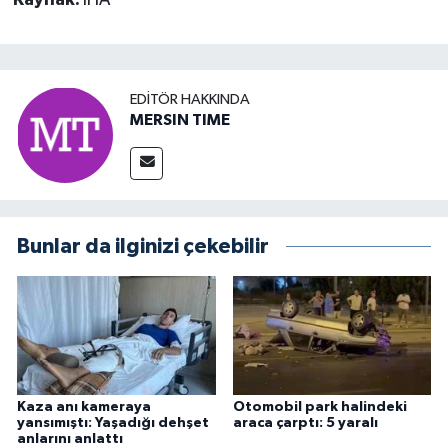
Kaynak:
İHA
EDITÖR HAKKINDA
MERSIN TIME
Bunlar da ilginizi çekebilir
Kaza anı kameraya
Otomobil park halindeki
yansımıştı: Yaşadığı dehşet
araca çarptı: 5 yaralı
anlarını anlattı