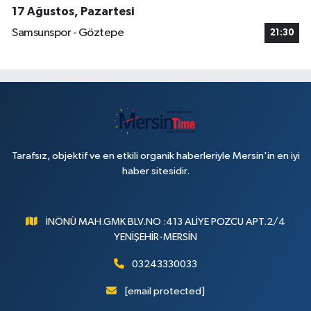
17 Ağustos, Pazartesi
Samsunspor - Göztepe
21:30
Tarafsız, objektif ve en etkili organik haberleriyle Mersin'in en iyi
haber sitesidir.
İNÖNÜ MAH.GMK BLV.NO :413 ALİYE POZCU APT.2/4
YENİŞEHİR-MERSİN
03243330033
[email protected]