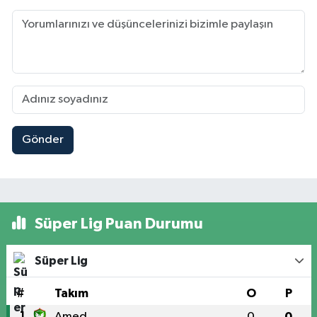
Gönder
Süper Lig Puan Durumu
Süper Lig
#
Takım
O
P
1
Amed
0
0