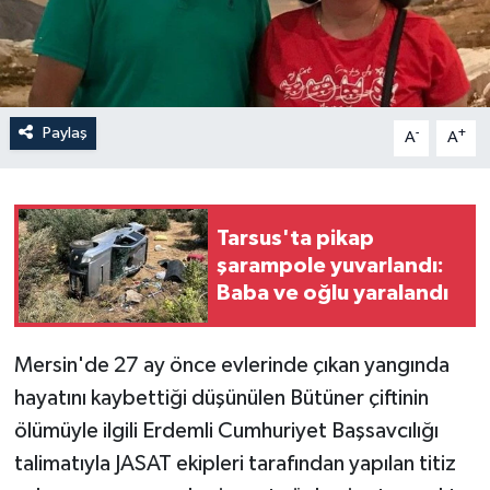
Paylaş
-
+
A
A
Tarsus'ta pikap
şarampole yuvarlandı:
Baba ve oğlu yaralandı
Mersin'de 27 ay önce evlerinde çıkan yangında
hayatını kaybettiği düşünülen Bütüner çiftinin
ölümüyle ilgili Erdemli Cumhuriyet Başsavcılığı
talimatıyla JASAT ekipleri tarafından yapılan titiz