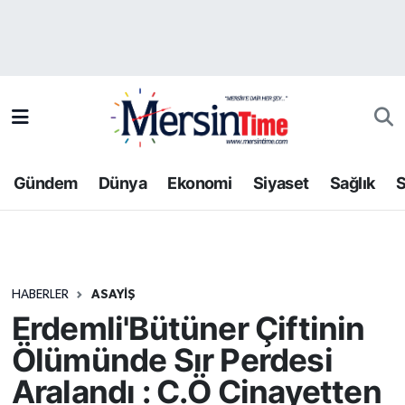
Asayiş
Hava Durumu
Bilim-Teknoloji
Trafik Durumu
Çevre
Süper Lig Puan Durumu ve Fikstür
Gündem
Dünya
Ekonomi
Siyaset
Sağlık
S
Dünya
Tüm Manşetler
Eğitim
Son Dakika Haberleri
HABERLER
ASAYIŞ
Ekonomi
Haber Arşivi
Erdemli'Bütüner Çiftinin
Gündem
Ölümünde Sır Perdesi
Aralandı : C.Ö Cinayetten
Kültür-Sanat