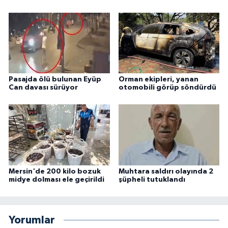
Pasajda ölü bulunan Eyüp
Orman ekipleri, yanan
Can davası sürüyor
otomobili görüp söndürdü
Mersin'de 200 kilo bozuk
Muhtara saldırı olayında 2
midye dolması ele geçirildi
şüpheli tutuklandı
Yorumlar